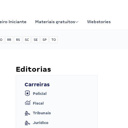
iro Iniciante
Materiais gratuitos
Webstories
O
RR
RS
SC
SE
SP
TO
Editorias
Carreiras
Policial
Fiscal
Tribunais
Jurídico