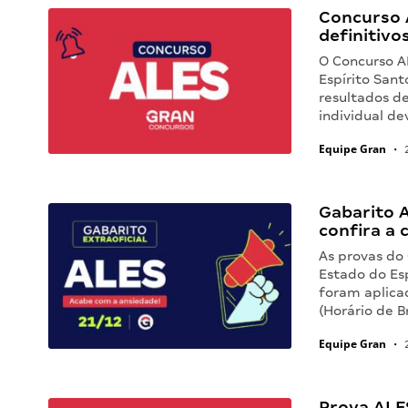
Concurso A
definitivo
O Concurso A
Espírito Sant
resultados de
individual de
Equipe Gran
•
2
Gabarito A
confira a 
As provas do
Estado do Esp
foram aplicad
(Horário de B
Equipe Gran
•
2
Prova ALES