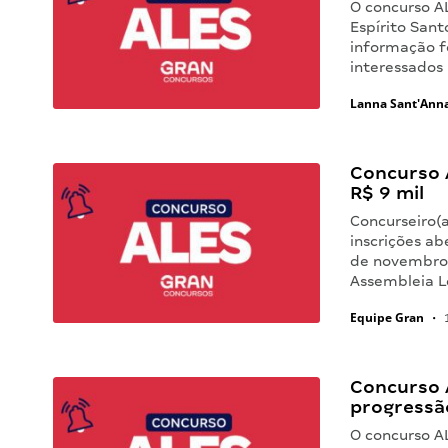
O concurso A
Espírito Sant
informação f
interessados 
Lanna Sant'Ann
Concurso A
R$ 9 mil
Concurseiro(
inscrições ab
de novembro 
Assembleia L
Equipe Gran
•
1
Concurso 
progressão
O concurso A