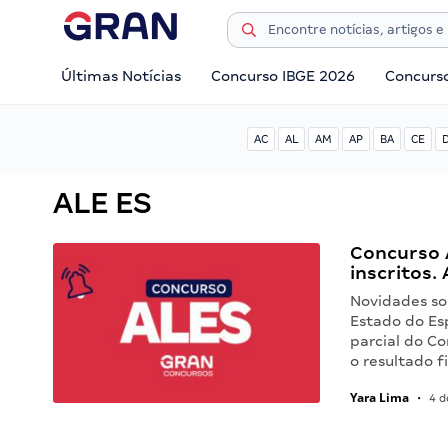
Últimas Notícias
Concurso IBGE 2026
Concurs
AC
AL
AM
AP
BA
CE
ALE ES
Concurso 
inscritos
Novidades so
Estado do Es
parcial do C
o resultado f
Yara Lima
•
4 d