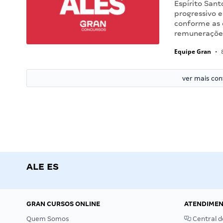
Espírito San
progressivo e
conforme as d
remuneraçõ
Equipe Gran
•
8
ver mais co
ALE ES
GRAN CURSOS ONLINE
ATENDIME
Quem Somos
Central d