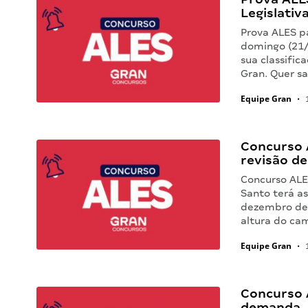
Legislativ
Prova ALES pa
domingo (21/
sua classific
Gran. Quer s
Equipe Gran
•
1
Concurso A
revisão d
Concurso ALE
Santo terá a
dezembro de 
altura do ca
Equipe Gran
•
1
Concurso A
demanda