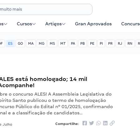
os
Cursos
Artigos
Gran Aprovados
Concurse
DF
ES
GO
MA
MG
MS
MT
PA
PB
PE
PI
PR
RJ
RN
R
ALES está homologado; 14 mil
. Acompanhe!
bre o concurso ALES! A Assembleia Legislativa do
pírito Santo publicou o termo de homologação
oncurso Público do Edital nº 01/2025, confirmando
inal e a classificação de candidatos…
Compartilhe:
e Julho