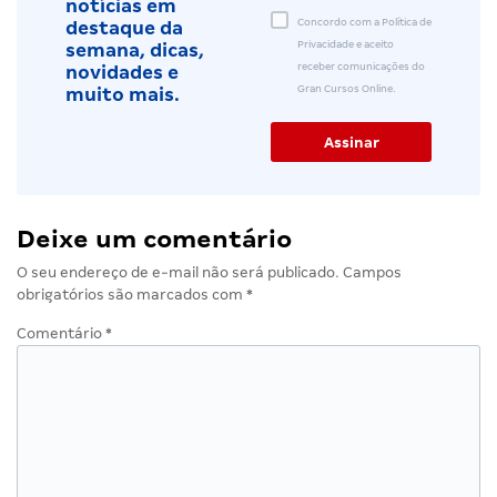
notícias em
Concordo com a Política de
destaque da
Privacidade e aceito
semana, dicas,
receber comunicações do
novidades e
Gran Cursos Online.
muito mais.
Deixe um comentário
O seu endereço de e-mail não será publicado.
Campos
obrigatórios são marcados com
*
Comentário
*