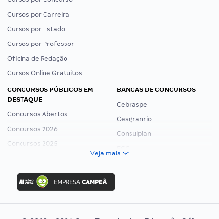
Cursos por Carreira
Cursos por Estado
Cursos por Professor
Oficina de Redação
Cursos Online Gratuitos
CONCURSOS PÚBLICOS EM
BANCAS DE CONCURSOS
DESTAQUE
Cebraspe
Concursos Abertos
Cesgranrio
Concursos 2026
Consulplan
Concursos 2025
FCC
Veja mais
Concurso Nacional Unificado
FGV
Concurso Ibama
Idecan
Concurso MPU
Selecon
Editais publicados
Uniase