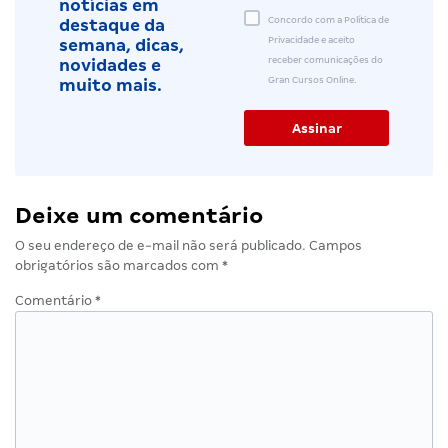
notícias em
Concordo com a Política de
destaque da
Privacidade e aceito
semana, dicas,
receber comunicações do
novidades e
Gran Cursos Online.
muito mais.
Deixe um comentário
O seu endereço de e-mail não será publicado.
Campos
obrigatórios são marcados com
*
Comentário
*