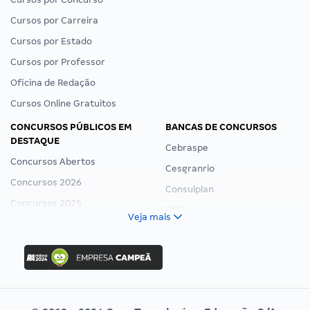
Cursos por Carreira
Cursos por Estado
Cursos por Professor
Oficina de Redação
Cursos Online Gratuitos
CONCURSOS PÚBLICOS EM
BANCAS DE CONCURSOS
DESTAQUE
Cebraspe
Concursos Abertos
Cesgranrio
Concursos 2026
Consulplan
Concursos 2025
FCC
Veja mais
Concurso Nacional Unificado
FGV
Concurso Ibama
Idecan
Concurso MPU
Selecon
Editais publicados
Uniase