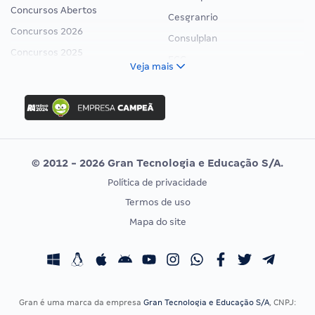
Concursos Abertos
Cesgranrio
Concursos 2026
Consulplan
Concursos 2025
FCC
Veja mais
Concurso Nacional Unificado
FGV
Concurso Ibama
Idecan
Concurso MPU
Selecon
Editais publicados
Uniase
© 2012 - 2026 Gran Tecnologia e Educação S/A.
Vunesp
Política de privacidade
CONCURSOS POR PROFISSÃO
EXAME DE ORDEM
Termos de uso
Concursos Administrativos
OAB
Mapa do site
Concursos Educação
Prova OAB
Concursos Fiscais
Calendário OAB
Concursos Jurídicos
Questões OAB
Concursos Militares
Recursos OAB
Gran é uma marca da empresa
Gran Tecnologia e Educação S/A
, CNPJ: