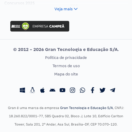
Concursos 2025
FCC
Veja mais
Concurso Nacional Unificado
FGV
Concurso Ibama
Idecan
Concurso MPU
Selecon
Editais publicados
Uniase
© 2012 - 2026 Gran Tecnologia e Educação S/A.
Vunesp
Política de privacidade
CONCURSOS POR PROFISSÃO
EXAME DE ORDEM
Termos de uso
Concursos Administrativos
OAB
Mapa do site
Concursos Educação
Prova OAB
Concursos Fiscais
Calendário OAB
Concursos Jurídicos
Questões OAB
Concursos Militares
Recursos OAB
Gran é uma marca da empresa
Gran Tecnologia e Educação S/A
, CNPJ:
Concursos Policiais
Exame de Ordem
18.260.822/0001-77, SBS Quadra 02, Bloco J, Lote 10, Edifício Carlton
Concursos Saúde
Tower, Sala 201, 2º Andar, Asa Sul, Brasília-DF, CEP 70.070-120.
Concursos Tribunais