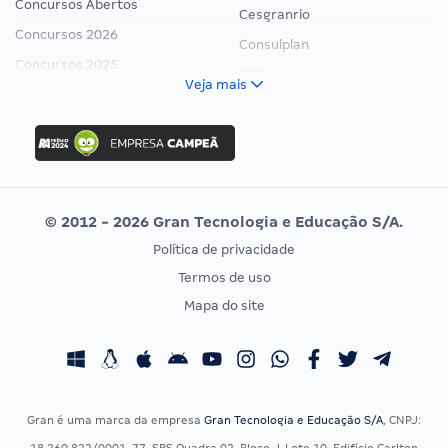
Concursos Abertos
Cesgranrio
Concursos 2026
Consulplan
Concursos 2025
FCC
Veja mais
Concurso Nacional Unificado
FGV
Concurso Ibama
Idecan
Concurso MPU
Selecon
Editais publicados
Uniase
© 2012 - 2026 Gran Tecnologia e Educação S/A.
Vunesp
Política de privacidade
CONCURSOS POR PROFISSÃO
EXAME DE ORDEM
Termos de uso
Concursos Administrativos
OAB
Mapa do site
Concursos Educação
Prova OAB
Concursos Fiscais
Calendário OAB
Concursos Jurídicos
Questões OAB
Concursos Militares
Recursos OAB
Gran é uma marca da empresa
Gran Tecnologia e Educação S/A
, CNPJ:
Concursos Policiais
Exame de Ordem