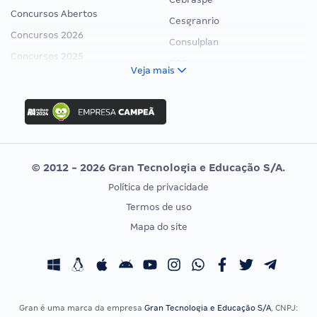
Concursos Abertos
Cesgranrio
Concursos 2026
Consulplan
Concursos 2025
FCC
Veja mais
Concurso Nacional Unificado
FGV
Concurso Ibama
Idecan
Concurso MPU
Selecon
Editais publicados
Uniase
© 2012 - 2026 Gran Tecnologia e Educação S/A.
Vunesp
Política de privacidade
CONCURSOS POR PROFISSÃO
EXAME DE ORDEM
Termos de uso
Concursos Administrativos
OAB
Mapa do site
Concursos Educação
Prova OAB
Concursos Fiscais
Calendário OAB
Concursos Jurídicos
Questões OAB
Concursos Militares
Recursos OAB
Gran é uma marca da empresa
Gran Tecnologia e Educação S/A
, CNPJ: