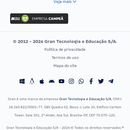
Veja mais
Concurso Nacional Unificado
FGV
Concurso Ibama
Idecan
Concurso MPU
Selecon
Editais publicados
Uniase
© 2012 - 2026 Gran Tecnologia e Educação S/A.
Vunesp
Política de privacidade
CONCURSOS POR PROFISSÃO
EXAME DE ORDEM
Termos de uso
Concursos Administrativos
OAB
Mapa do site
Concursos Educação
Prova OAB
Concursos Fiscais
Calendário OAB
Concursos Jurídicos
Questões OAB
Concursos Militares
Recursos OAB
Gran é uma marca da empresa
Gran Tecnologia e Educação S/A
, CNPJ:
Concursos Policiais
Exame de Ordem
18.260.822/0001-77, SBS Quadra 02, Bloco J, Lote 10, Edifício Carlton
Concursos Saúde
Tower, Sala 201, 2º Andar, Asa Sul, Brasília-DF, CEP 70.070-120.
Concursos Tribunais
Gran Tecnologia e Educação S/A - 2026 © Todos os direitos reservados ®