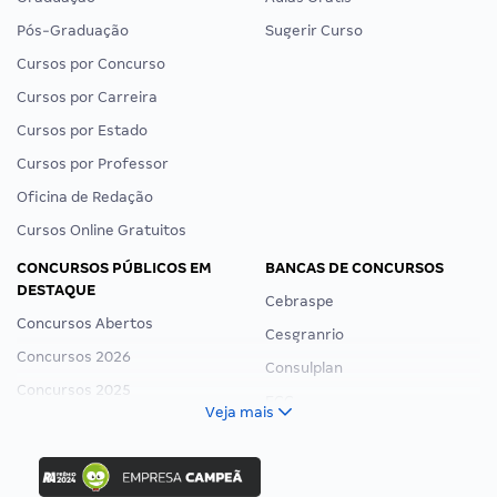
Pós-Graduação
Sugerir Curso
Cursos por Concurso
Cursos por Carreira
Cursos por Estado
Cursos por Professor
Oficina de Redação
Cursos Online Gratuitos
CONCURSOS PÚBLICOS EM
BANCAS DE CONCURSOS
DESTAQUE
Cebraspe
Concursos Abertos
Cesgranrio
Concursos 2026
Consulplan
Concursos 2025
FCC
Veja mais
Concurso Nacional Unificado
FGV
Concurso Ibama
Idecan
Concurso MPU