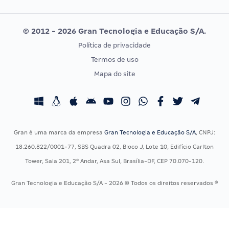
Selecon
Editais publicados
Uniase
© 2012 - 2026 Gran Tecnologia e Educação S/A.
Vunesp
Política de privacidade
CONCURSOS POR PROFISSÃO
EXAME DE ORDEM
Termos de uso
Concursos Administrativos
OAB
Mapa do site
Concursos Educação
Prova OAB
Concursos Fiscais
Calendário OAB
Concursos Jurídicos
Questões OAB
Concursos Militares
Recursos OAB
Gran é uma marca da empresa
Gran Tecnologia e Educação S/A
, CNPJ:
Concursos Policiais
Exame de Ordem
18.260.822/0001-77, SBS Quadra 02, Bloco J, Lote 10, Edifício Carlton
Concursos Saúde
Tower, Sala 201, 2º Andar, Asa Sul, Brasília-DF, CEP 70.070-120.
Concursos Tribunais
Gran Tecnologia e Educação S/A - 2026 © Todos os direitos reservados ®
Residência Multiprofissional