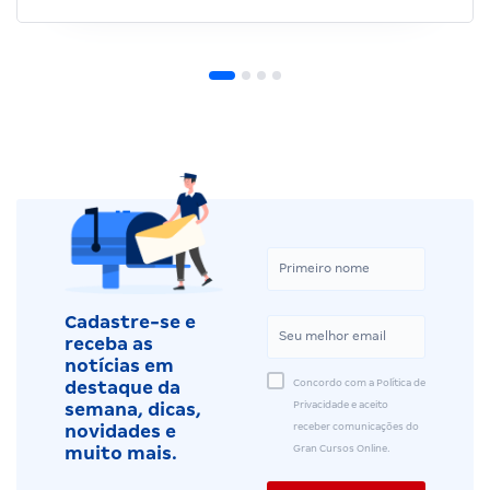
Cadastre-se e
receba as
notícias em
Concordo com a Política de
destaque da
Privacidade e aceito
semana, dicas,
receber comunicações do
novidades e
Gran Cursos Online.
muito mais.