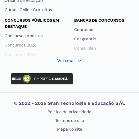
Oficina de Redação
Cursos Online Gratuitos
CONCURSOS PÚBLICOS EM
BANCAS DE CONCURSOS
DESTAQUE
Cebraspe
Concursos Abertos
Cesgranrio
Concursos 2026
Consulplan
Concursos 2025
FCC
Veja mais
Concurso Nacional Unificado
FGV
Concurso Ibama
Idecan
Concurso MPU
Selecon
Editais publicados
Uniase
© 2012 - 2026 Gran Tecnologia e Educação S/A.
Vunesp
Política de privacidade
CONCURSOS POR PROFISSÃO
EXAME DE ORDEM
Termos de uso
Concursos Administrativos
OAB
Mapa do site
Concursos Educação
Prova OAB