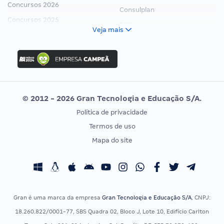
Concursos 2026
Consulplan
Concursos 2025
FCC
Veja mais
Concurso Nacional Unificado
FGV
Concurso Ibama
Idecan
Concurso MPU
Selecon
Editais publicados
Uniase
© 2012 - 2026 Gran Tecnologia e Educação S/A.
Vunesp
Política de privacidade
CONCURSOS POR PROFISSÃO
EXAME DE ORDEM
Termos de uso
Concursos Administrativos
OAB
Mapa do site
Concursos Educação
Prova OAB
Concursos Fiscais
Calendário OAB
Concursos Jurídicos
Questões OAB
Concursos Militares
Recursos OAB
Gran é uma marca da empresa
Gran Tecnologia e Educação S/A
, CNPJ:
Concursos Policiais
Exame de Ordem
18.260.822/0001-77, SBS Quadra 02, Bloco J, Lote 10, Edifício Carlton
Concursos Saúde