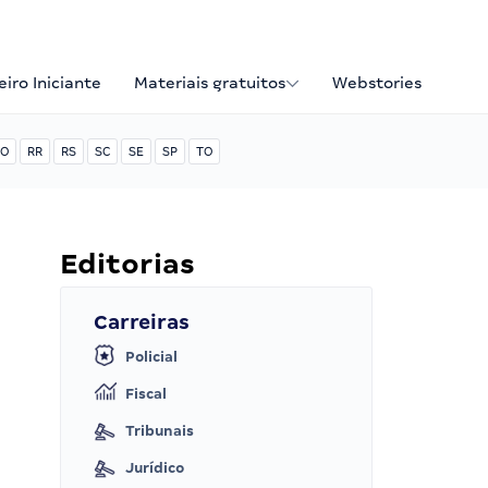
iro Iniciante
Materiais gratuitos
Webstories
O
RR
RS
SC
SE
SP
TO
Editorias
Carreiras
Policial
Fiscal
Tribunais
Jurídico