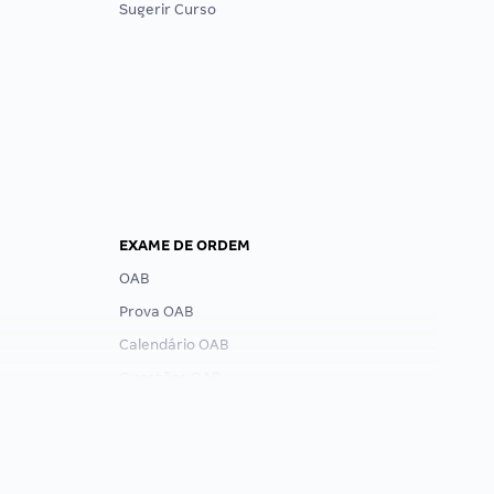
Sugerir Curso
EXAME DE ORDEM
OAB
Prova OAB
Calendário OAB
Questões OAB
Recursos OAB
Exame de Ordem