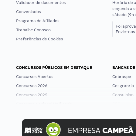
Validador de documentos
Horário de 
segunda a s
Conveniados
sábado (9h 
Programa de Afiliados
Foi aprov
Trabalhe Conosco
Envie-nos 
Preferências de Cookies
CONCURSOS PÚBLICOS EM DESTAQUE
BANCAS DE
Concursos Abertos
Cebraspe
Concursos 2026
Cesgranrio
Concursos 2025
Consulplan
Concurso Nacional Unificado
FCC
Concurso Ibama
FGV
Concurso MPU
Idecan
Editais publicados
Selecon