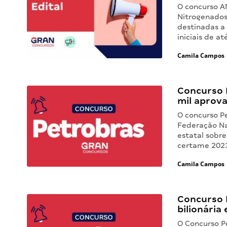
O concurso A
Nitrogenados 
destinadas a
iniciais de a
Camila Campos
Concurso 
mil aprov
O concurso P
Federação Nac
estatal sobr
certame 2023
Camila Campos
Concurso 
bilionária
O Concurso P