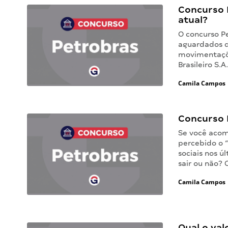
Concurso 
atual?
O concurso P
aguardados d
movimentaçõe
Brasileiro S
Camila Campos
Concurso 
Se você acom
percebido o
sociais nos ú
sair ou não? 
Camila Campos
Qual o val