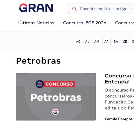
Últimas Notícias
Concurso IBGE 2026
Concurs
AC
AL
AM
AP
BA
CE
Petrobras
Concurso P
Entenda!
O concurso P
concurseiros 
Fundação Ces
editais do Pe
Camila Campos