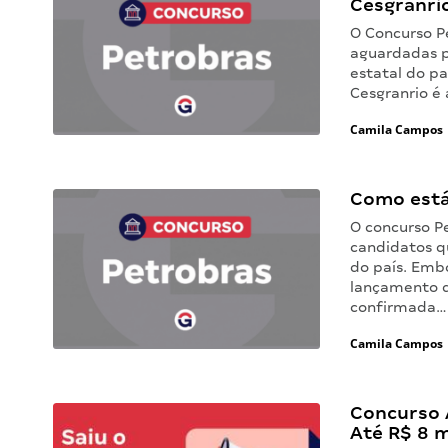
Cesgranri
O Concurso P
aguardadas p
estatal do p
Cesgranrio é
Camila Campos
Como está
O concurso P
candidatos q
do país. Emb
lançamento d
confirmada…
Camila Campos
Concurso 
Até R$ 8 m