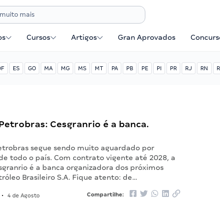
os
Cursos
Artigos
Gran Aprovados
Concurse
DF
ES
GO
MA
MG
MS
MT
PA
PB
PE
PI
PR
RJ
RN
R
etrobras: Cesgranrio é a banca.
etrobras segue sendo muito aguardado por
de todo o país. Com contrato vigente até 2028, a
granrio é a banca organizadora dos próximos
tróleo Brasileiro S.A. Fique atento: de…
Compartilhe:
•
4 de Agosto