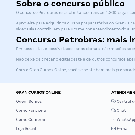
Sobre o concurso público
O
concurso Petrobras
está ofertando mais de 1.300 vagas com 
Aproveite para adquirir os cursos preparatórios do Gran Curs
videoaulas contribuem para um melhor entendimento do alun
Concurso Petrobras: mais 
Em nosso site, é possível acessar as demais informações sobr
Não deixe de checar o edital deste e de outros concursos abe
Com o Gran Cursos Online, você se sente bem mais preparado 
GRAN CURSOS ONLINE
ATENDIME
Quem Somos
Central d
Como Funciona
Chat
Como Comprar
WhatsAp
Loja Social
E-mail