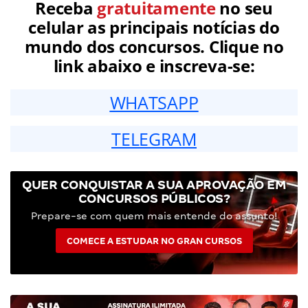
Receba
gratuitamente
no seu
celular as principais notícias do
mundo dos concursos. Clique no
link abaixo e inscreva-se:
WHATSAPP
TELEGRAM
QUER CONQUISTAR A SUA APROVAÇÃO EM
CONCURSOS PÚBLICOS?
Prepare-se com quem mais entende do assunto!
COMECE A ESTUDAR NO GRAN CURSOS