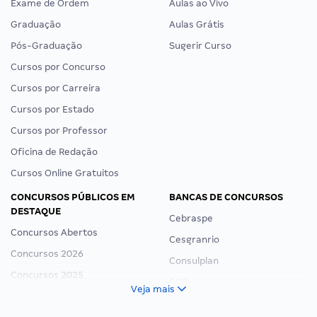
Exame de Ordem
Aulas ao Vivo
Graduação
Aulas Grátis
Pós-Graduação
Sugerir Curso
Cursos por Concurso
Cursos por Carreira
Cursos por Estado
Cursos por Professor
Oficina de Redação
Cursos Online Gratuitos
CONCURSOS PÚBLICOS EM
BANCAS DE CONCURSOS
DESTAQUE
Cebraspe
Concursos Abertos
Cesgranrio
Concursos 2026
Consulplan
Concursos 2025
FCC
Veja mais
Concurso Nacional Unificado
FGV