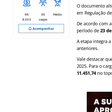
O documento alte
em Regulação de 
R$
30
Médio
8.053
vagas
De acordo com a 
Acompanhar
período de
23 de
A etapa integra 
anteriores.
Vale destacar qu
2025. Para o carg
11.451,74
no topo