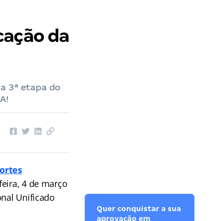
cação da
a 3ª etapa do
A!
ortes
feira, 4 de março
onal Unificado
Quer conquistar a sua
aprovação em