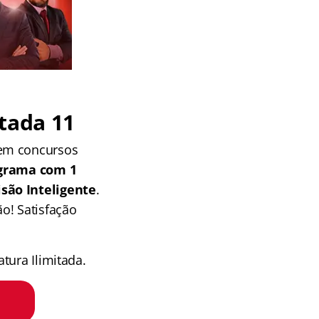
tada 11
 em concursos
grama com 1
isão Inteligente
.
o! Satisfação
tura Ilimitada.