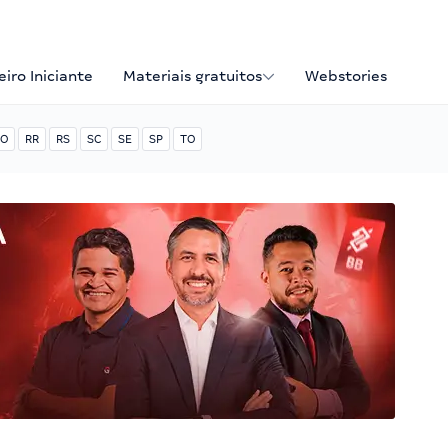
iro Iniciante
Materiais gratuitos
Webstories
O
RR
RS
SC
SE
SP
TO