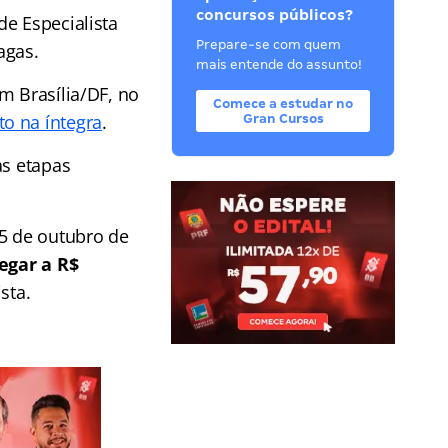
concursos públicos?
de Especialista
Prepare-se com quem
agas.
mais entende do assunto!
m Brasília/DF, no
Comece a estudar no
o na íntegra
.
Gran Cursos
as etapas
 5 de outubro de
egar a R$
sta.