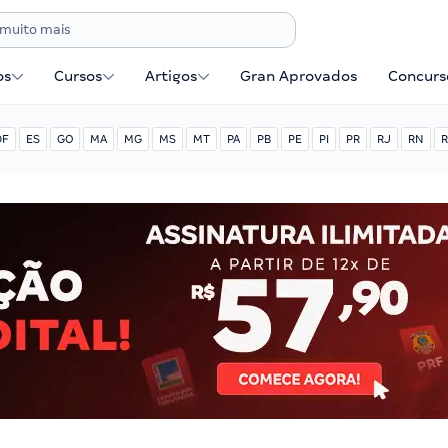
os
Cursos
Artigos
Gran Aprovados
Concurse
DF
ES
GO
MA
MG
MS
MT
PA
PB
PE
PI
PR
RJ
RN
R