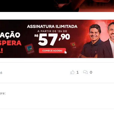
1
0
26
bre: