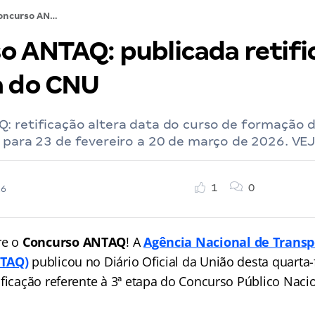
Concurso ANTAQ: publicada retificação da 3ª etapa do CNU
o ANTAQ: publicada retifi
a do CNU
: retificação altera data do curso de formação d
 para 23 de fevereiro a 20 de março de 2026. VEJ
1
0
26
re o
Concurso ANTAQ
! A
Agência Nacional de Transp
NTAQ)
publicou no Diário Oficial da União desta quarta-
ificação referente à 3ª etapa do Concurso Público Naci