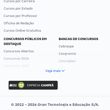
Cursos por Carreira
Cursos por Estado
Cursos por Professor
Oficina de Redação
Cursos Online Gratuitos
CONCURSOS PÚBLICOS EM
BANCAS DE CONCURSOS
DESTAQUE
Cebraspe
Concursos Abertos
Cesgranrio
Concursos 2026
Consulplan
Concursos 2025
FCC
Veja mais
Concurso Nacional Unificado
FGV
Concurso Ibama
Idecan
Concurso MPU
Selecon
Editais publicados
Uniase
© 2012 - 2026 Gran Tecnologia e Educação S/A.
Vunesp