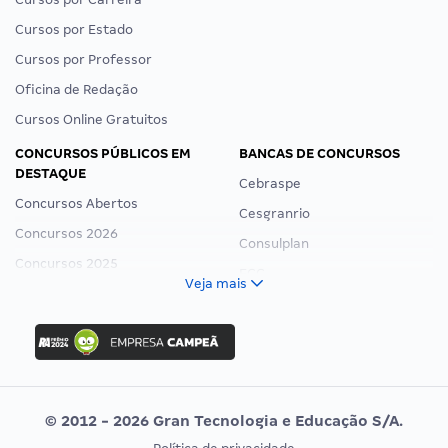
Cursos por Estado
Cursos por Professor
Oficina de Redação
Cursos Online Gratuitos
CONCURSOS PÚBLICOS EM
BANCAS DE CONCURSOS
DESTAQUE
Cebraspe
Concursos Abertos
Cesgranrio
Concursos 2026
Consulplan
Concursos 2025
FCC
Veja mais
Concurso Nacional Unificado
FGV
Concurso Ibama
Idecan
Concurso MPU
Selecon
Editais publicados
Uniase
© 2012 - 2026 Gran Tecnologia e Educação S/A.
Vunesp