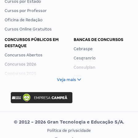
Cursos por Estado
Cursos por Professor
Oficina de Redação
Cursos Online Gratuitos
CONCURSOS PÚBLICOS EM
BANCAS DE CONCURSOS
DESTAQUE
Cebraspe
Concursos Abertos
Cesgranrio
Concursos 2026
Consulplan
Concursos 2025
FCC
Veja mais
Concurso Nacional Unificado
FGV
Concurso Ibama
Idecan
Concurso MPU
Selecon
Editais publicados
Uniase
© 2012 - 2026 Gran Tecnologia e Educação S/A.
Vunesp
Política de privacidade
CONCURSOS POR PROFISSÃO
EXAME DE ORDEM