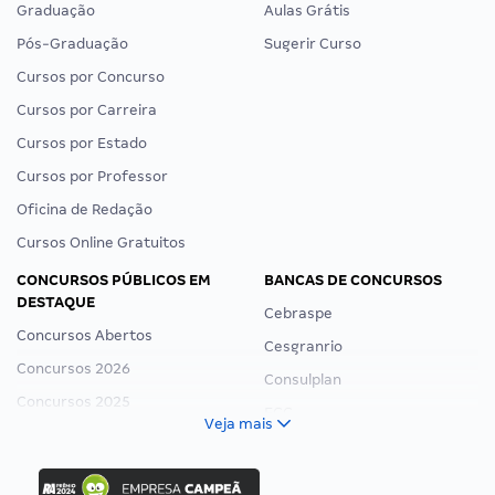
Graduação
Aulas Grátis
Pós-Graduação
Sugerir Curso
Cursos por Concurso
Cursos por Carreira
Cursos por Estado
Cursos por Professor
Oficina de Redação
Cursos Online Gratuitos
CONCURSOS PÚBLICOS EM
BANCAS DE CONCURSOS
DESTAQUE
Cebraspe
Concursos Abertos
Cesgranrio
Concursos 2026
Consulplan
Concursos 2025
FCC
Veja mais
Concurso Nacional Unificado
FGV
Concurso Ibama
Idecan