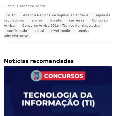
Publicado em
30/06/16
• Atualizado em
04/10/16
4 min. de leitura
0
0
Tudo que sabemos sobre:
2016
Agência Nacional de Vigilância Sanitária
agências
reguladoras
anvisa
brasilia
carreiras
Concurso
Anvisa
Concurso Anvisa 2016 - Técnico Administrativo
confirmado
edital
nível médio
técnico
administrativo
Notícias recomendadas