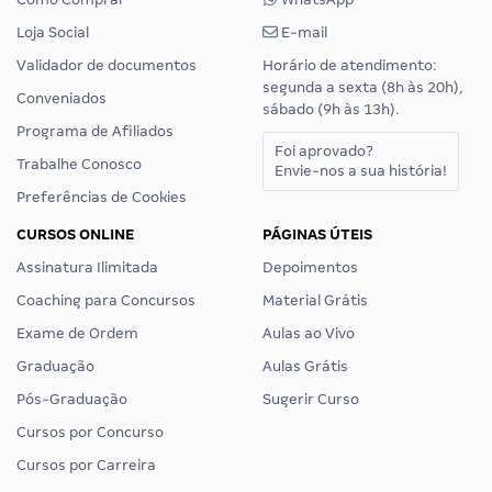
GRAN CURSOS ONLINE
ATENDIMENTO
Quem Somos
Central de ajuda
Como Funciona
Chat
Como Comprar
WhatsApp
Loja Social
E-mail
Validador de documentos
Horário de atendimento:
segunda a sexta (8h às 20h),
Conveniados
sábado (9h às 13h).
Programa de Afiliados
Foi aprovado?
Trabalhe Conosco
Envie-nos a sua história!
Preferências de Cookies
CURSOS ONLINE
PÁGINAS ÚTEIS
Assinatura Ilimitada
Depoimentos
Coaching para Concursos
Material Grátis
Exame de Ordem
Aulas ao Vivo
Graduação
Aulas Grátis