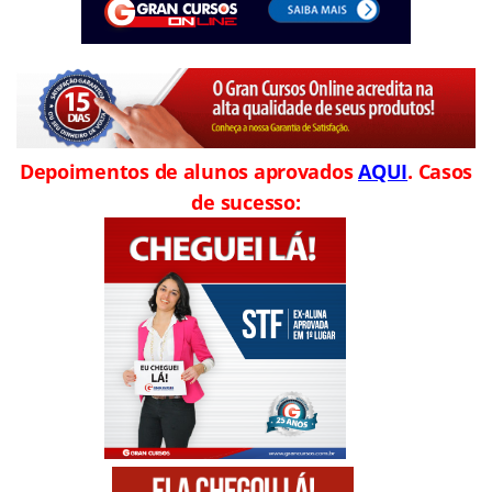
Depoimentos de alunos aprovados
AQUI
. Casos
de sucesso: