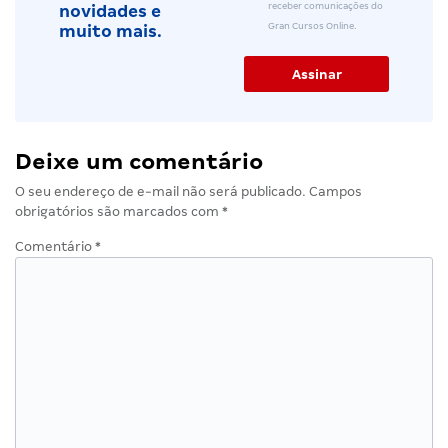
Cadastre-se e
receba as
notícias em
Concordo com a Política de
destaque da
Privacidade e aceito
semana, dicas,
receber comunicações do
novidades e
Gran Cursos Online.
muito mais.
Deixe um comentário
O seu endereço de e-mail não será publicado.
Campos
obrigatórios são marcados com
*
Comentário
*