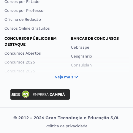
Pós-Graduação
Sugerir Curso
Cursos por Concurso
Cursos por Carreira
Cursos por Estado
Cursos por Professor
Oficina de Redação
Cursos Online Gratuitos
CONCURSOS PÚBLICOS EM
BANCAS DE CONCURSOS
DESTAQUE
Cebraspe
Concursos Abertos
Cesgranrio
Concursos 2026
Consulplan
Concursos 2025
FCC
Veja mais
Concurso Nacional Unificado
FGV
Concurso Ibama
Idecan
Concurso MPU