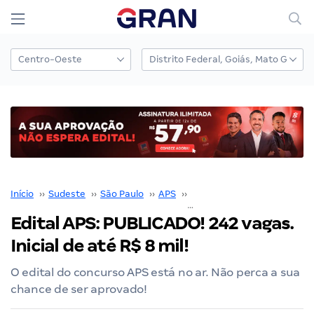
Início
››
Sudeste
››
São Paulo
››
APS
››
Concurso APS
››
Edital APS: PUBLICADO! 242 vagas.
Inicial de até R$ 8 mil!
O edital do concurso APS está no ar. Não perca a sua
chance de ser aprovado!