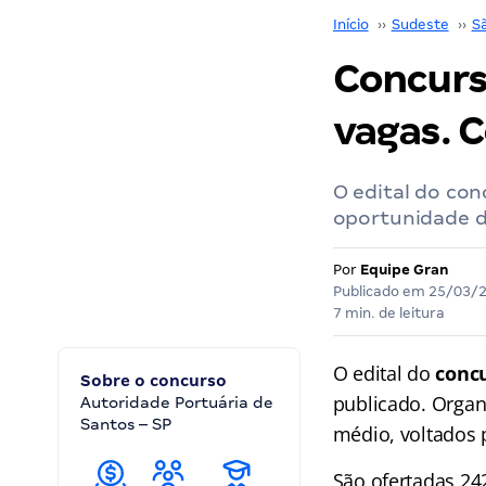
Início
››
Sudeste
››
S
Concurs
vagas. C
O edital do con
oportunidade d
Por
Equipe Gran
Publicado em
25/03/
7 min. de leitura
O edital do
conc
Sobre o concurso
publicado. Organ
Autoridade Portuária de
Santos – SP
médio, voltados p
São ofertadas 24