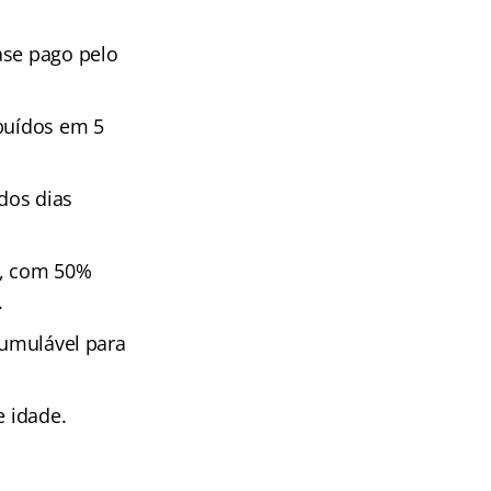
ase pago pelo
ibuídos em 5
dos dias
S, com 50%
.
cumulável para
e idade.