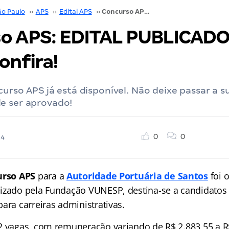
ão Paulo
››
APS
››
Edital APS
››
Concurso APS: EDITAL PUBLICADO. 242 vagas. Confira!
o APS: EDITAL PUBLICADO
onfira!
curso APS já está disponível. Não deixe passar a s
e ser aprovado!
0
0
24
urso APS
para a
Autoridade Portuária de Santos
foi 
izado pela Fundação VUNESP, destina-se a candidatos
ara carreiras administrativas.
2 vagas, com remuneração variando de R$ 2.883,55 a R