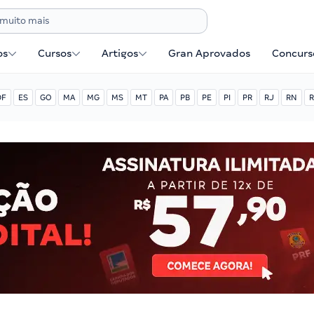
os
Cursos
Artigos
Gran Aprovados
Concurse
DF
ES
GO
MA
MG
MS
MT
PA
PB
PE
PI
PR
RJ
RN
R