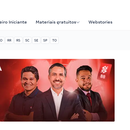
iro Iniciante
Materiais gratuitos
Webstories
O
RR
RS
SC
SE
SP
TO