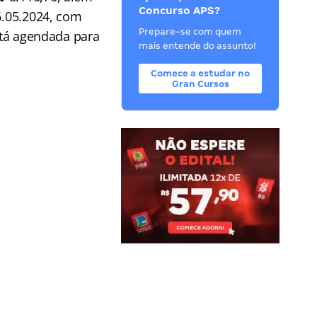
Concurso APS?
6.05.2024, com
Prepare-se com quem
está agendada para
mais entende do assunto!
Comece a estudar no
Gran Cursos