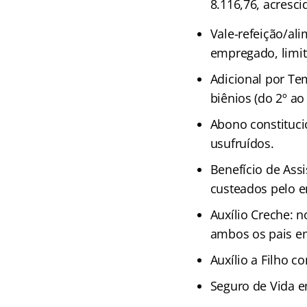
8.116,76, acresci
Vale-refeição/al
empregado, limita
Adicional por Te
biênios (do 2º ao
Abono constituci
usufruídos.
Benefício de Ass
custeados pelo e
Auxílio Creche: n
ambos os pais e
Auxílio a Filho c
Seguro de Vida 