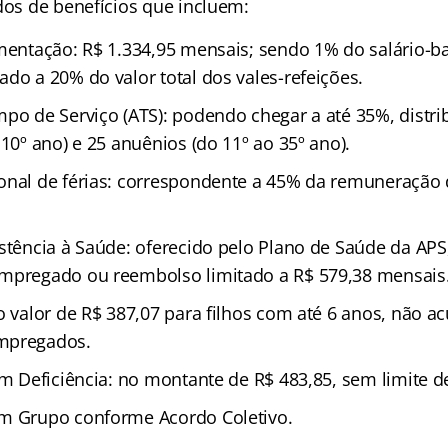
dos de benefícios que incluem:
imentação: R$ 1.334,95 mensais; sendo 1% do salário-b
do a 20% do valor total dos vales-refeições.
mpo de Serviço (ATS): podendo chegar a até 35%, distr
 10º ano) e 25 anuênios (do 11º ao 35º ano).
onal de férias: correspondente a 45% da remuneração 
istência à Saúde: oferecido pelo Plano de Saúde da AP
mpregado ou reembolso limitado a R$ 579,38 mensais
o valor de R$ 387,07 para filhos com até 6 anos, não a
mpregados.
om Deficiência: no montante de R$ 483,85, sem limite d
em Grupo conforme Acordo Coletivo.