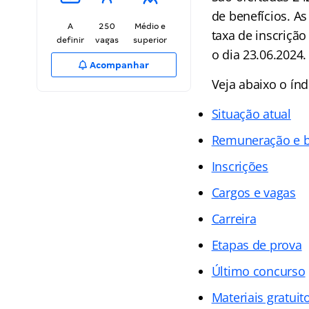
de benefícios. As
A
250
Médio e
taxa de inscrição
definir
vagas
superior
o dia 23.06.2024.
Acompanhar
Veja abaixo o
índ
Situação atual
Remuneração e b
Inscrições
Cargos e vagas
Carreira
Etapas de prova
Último concurso
Materiais gratuit