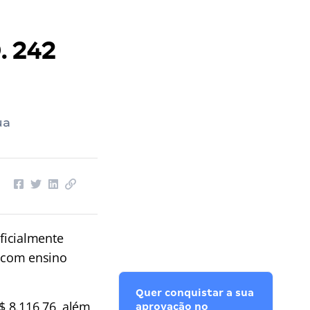
. 242
ua
oficialmente
 com ensino
Quer conquistar a sua
$ 8.116,76, além
aprovação no