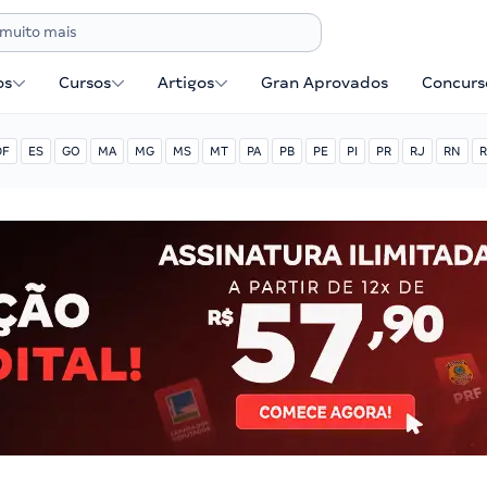
os
Cursos
Artigos
Gran Aprovados
Concurse
DF
ES
GO
MA
MG
MS
MT
PA
PB
PE
PI
PR
RJ
RN
R