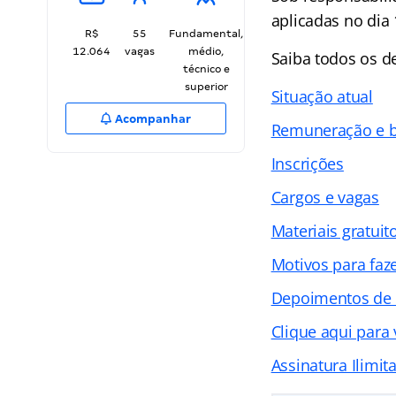
aplicadas no dia
R$
55
Fundamental,
12.064
vagas
médio,
Saiba todos os 
técnico e
superior
Situação atual
Acompanhar
Remuneração e b
Inscrições
Cargos e vagas
Materiais gratuit
Motivos para faz
Depoimentos de
Clique aqui para
Assinatura Ilimit