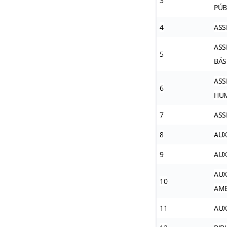
3
PÚB
4
ASS
ASS
5
BÁS
ASS
6
HU
7
ASS
8
AUX
9
AUX
AUX
10
AMB
11
AUX