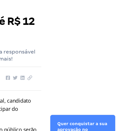
é R$ 12
a responsável
mais!
al, candidato
cipar do
Quer conquistar a sua
o público serão
aprovação no