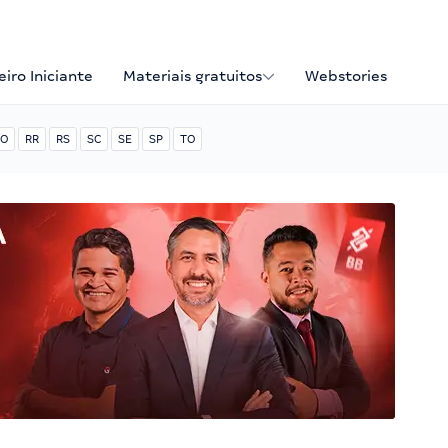
iro Iniciante
Materiais gratuitos
Webstories
O
RR
RS
SC
SE
SP
TO