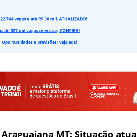
22.744 vagas e até R$ 30 mil. ATUALIZADO!
s de 327 mil vagas previstas; CONFIRA!
 Oportunidades e previsões! Veja aqui
Araguaiana MT: Situação atua