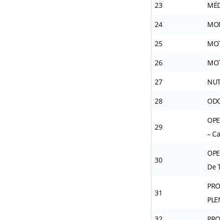
23
MÉ
24
MO
25
MOT
26
MOT
27
NUT
28
OD
OPE
29
– Ca
OPE
30
De 
PRO
31
PLE
32
PRO