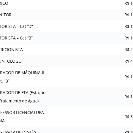
DICO
R$ 1
NITOR
R$ 1
ORISTA – Cat “D”
R$ 1
ORISTA – Cat “B”
R$ 1
RICIONISTA
R$ 2
ONTOLOGO
R$ 4
RADOR DE MÁQUINA II
R$ 1
t. “B”
RADOR DE ETA (Estação
R$ 1
Tratamento de água)
FESSOR LICENCIATURA
R$ 3
NA
FESSOR DE INGLÊS
R$ 3