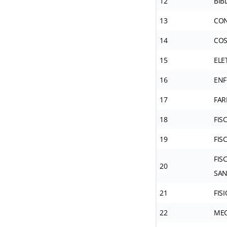
12
BIB
13
CO
14
COS
15
ELE
16
ENF
17
FAR
18
FIS
19
FIS
FIS
20
SAN
21
FIS
22
ME