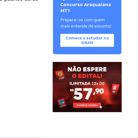
Concurso Araguaiana
MT?
Prepare-se com quem
mais entende do assunto!
Comece a estudar no
GRAN