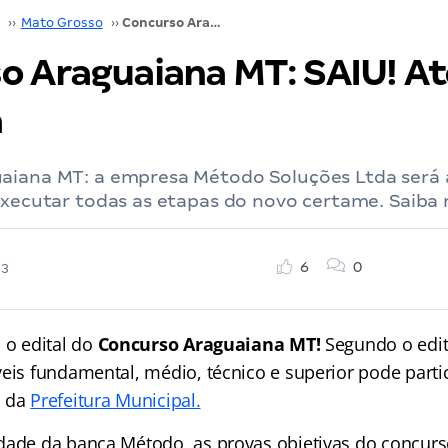
››
Mato Grosso
››
Concurso Araguaiana MT: SAIU! Até R$ 12 mil! Veja
o Araguaiana MT: SAIU! At
a
aiana MT: a empresa Método Soluções Ltda será 
executar todas as etapas do novo certame. Saiba 
6
0
23
 o edital do
Concurso Araguaiana MT!
Segundo o edit
veis fundamental, médio, técnico e superior pode parti
o da
Prefeitura Municipal.
dade da banca Método, as provas objetivas do concurs