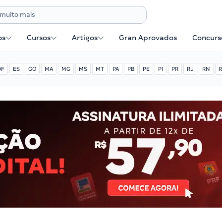
os
Cursos
Artigos
Gran Aprovados
Concurse
DF
ES
GO
MA
MG
MS
MT
PA
PB
PE
PI
PR
RJ
RN
R