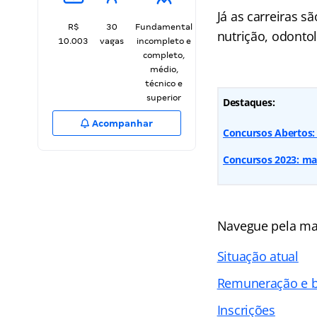
Já as carreiras sã
R$
30
Fundamental
nutrição, odonto
10.003
vagas
incompleto e
completo,
médio,
técnico e
superior
Destaques:
Acompanhar
Concursos Abertos: 
Concursos 2023: mai
Navegue pela ma
Situação atual
Remuneração e b
Inscrições