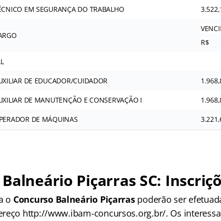
ÉCNICO EM SEGURANÇA DO TRABALHO
3.522,
VENC
ARGO
R$
L
UXILIAR DE EDUCADOR/CUIDADOR
1.968,
UXILIAR DE MANUTENÇÃO E CONSERVAÇÃO I
1.968,
PERADOR DE MÁQUINAS
3.221,
Balneário Piçarras SC: Inscriç
ra o
Concurso Balneário Piçarras
poderão ser efetuada
reço http://www.ibam-concursos.org.br/. Os interessa