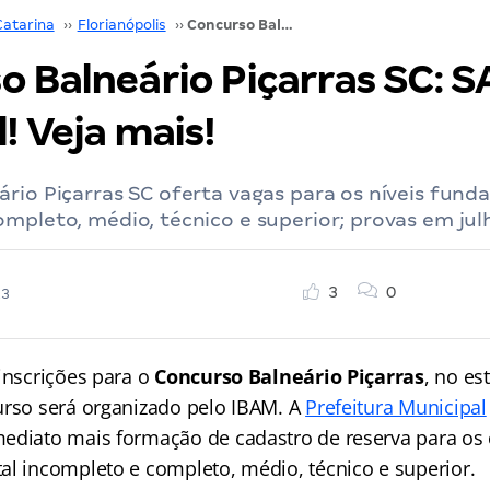
Catarina
››
Florianópolis
››
Concurso Balneário Piçarras SC: SAIU Até R$ 10 mil! Veja mais!
 Balneário Piçarras SC: S
l! Veja mais!
rio Piçarras SC oferta vagas para os níveis fund
mpleto, médio, técnico e superior; provas em jul
3
0
23
inscrições para o
Concurso Balneário Piçarras
, no es
urso será organizado pelo IBAM. A
Prefeitura Municipal
ediato mais formação de cadastro de reserva para os 
al incompleto e completo, médio, técnico e superior.