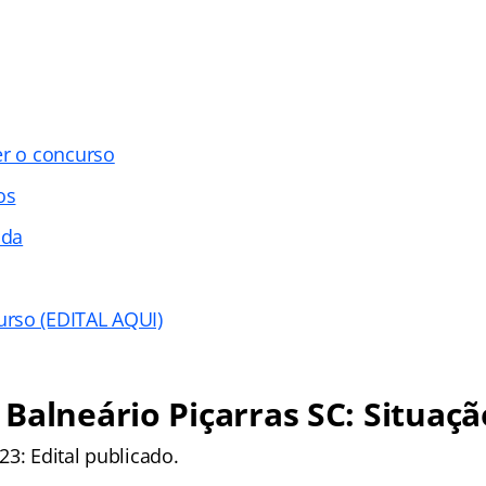
er o concurso
os
ada
rso (EDITAL AQUI)
Balneário Piçarras SC: Situaçã
3: Edital publicado.