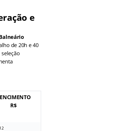
eração e
Balneário
alho de 20h e 40
 seleção
umenta
ENCIMENTO
R$
12