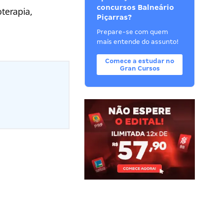
concursos Balneário
oterapia,
Piçarras?
Prepare-se com quem
mais entende do assunto!
Comece a estudar no
Gran Cursos