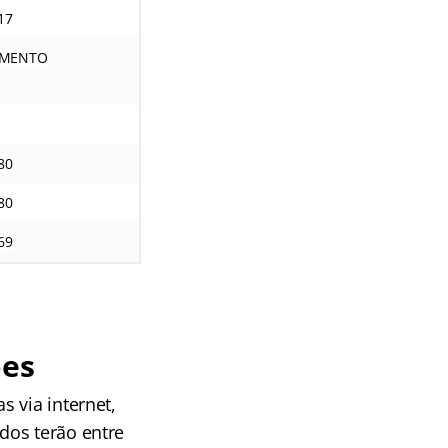
17
IMENTO
80
80
69
ões
s via internet,
dos terão entre