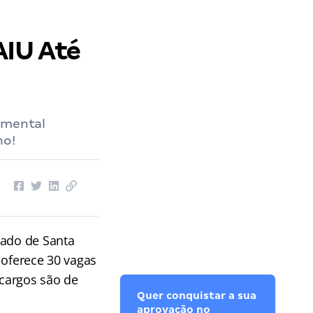
AIU Até
amental
ho!
tado de Santa
oferece 30 vagas
cargos são de
Quer conquistar a sua
aprovação no