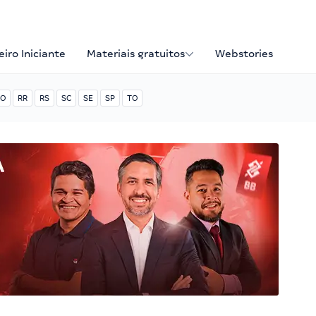
iro Iniciante
Materiais gratuitos
Webstories
O
RR
RS
SC
SE
SP
TO