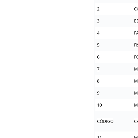
2
C
3
E
4
F
5
F
6
F
7
M
8
M
9
M
10
M
CÓDIGO
C
11
M