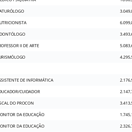
ATURÓLOGO
3.049,
UTRICIONISTA
6.099,
DONTÓLOGO
3.493,
ROFESSOR II DE ARTE
5.083,
URISMÓLOGO
4.295,
SSISTENTE DE INFORMÁTICA
2.176,
DUCADOR/CUIDADOR
2.147,
ISCAL DO PROCON
3.413,
ONITOR DA EDUCAÇÃO
1.745,
ONITOR DA EDUCAÇÃO
2.326,