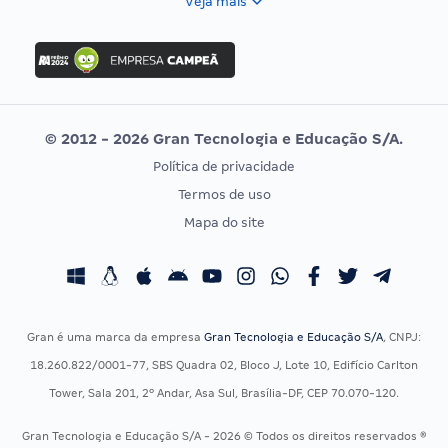
Veja mais
Concurso Nacional Unificado
FGV
Concurso Ibama
Idecan
Concurso MPU
Selecon
Editais publicados
Uniase
© 2012 - 2026 Gran Tecnologia e Educação S/A.
Vunesp
Política de privacidade
CONCURSOS POR PROFISSÃO
EXAME DE ORDEM
Termos de uso
Concursos Administrativos
OAB
Mapa do site
Concursos Educação
Prova OAB
Concursos Fiscais
Calendário OAB
Concursos Jurídicos
Questões OAB
Concursos Militares
Recursos OAB
Gran é uma marca da empresa
Gran Tecnologia e Educação S/A
, CNPJ:
Concursos Policiais
Exame de Ordem
18.260.822/0001-77, SBS Quadra 02, Bloco J, Lote 10, Edifício Carlton
Concursos Saúde
Tower, Sala 201, 2º Andar, Asa Sul, Brasília-DF, CEP 70.070-120.
Concursos Tribunais
Gran Tecnologia e Educação S/A - 2026 © Todos os direitos reservados ®
Residência Multiprofissional