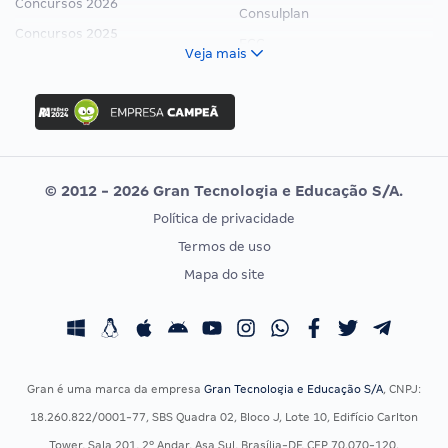
Concursos 2026
Consulplan
Concursos 2025
FCC
Veja mais
Concurso Nacional Unificado
FGV
Concurso Ibama
Idecan
Concurso MPU
Selecon
Editais publicados
Uniase
© 2012 - 2026 Gran Tecnologia e Educação S/A.
Vunesp
Política de privacidade
CONCURSOS POR PROFISSÃO
EXAME DE ORDEM
Termos de uso
Concursos Administrativos
OAB
Mapa do site
Concursos Educação
Prova OAB
Concursos Fiscais
Calendário OAB
Concursos Jurídicos
Questões OAB
Concursos Militares
Recursos OAB
Gran é uma marca da empresa
Gran Tecnologia e Educação S/A
, CNPJ:
Concursos Policiais
Exame de Ordem
18.260.822/0001-77, SBS Quadra 02, Bloco J, Lote 10, Edifício Carlton
Concursos Saúde
Tower, Sala 201, 2º Andar, Asa Sul, Brasília-DF, CEP 70.070-120.