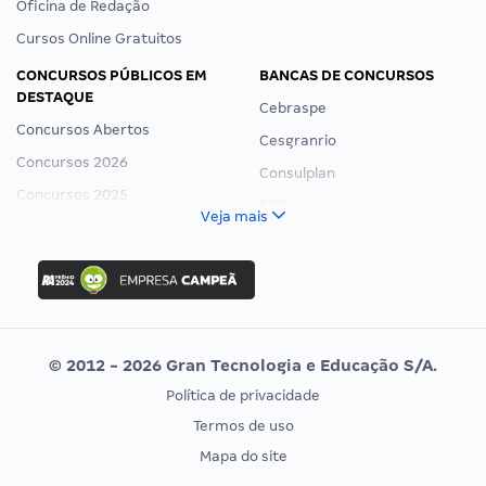
Oficina de Redação
Cursos Online Gratuitos
CONCURSOS PÚBLICOS EM
BANCAS DE CONCURSOS
DESTAQUE
Cebraspe
Concursos Abertos
Cesgranrio
Concursos 2026
Consulplan
Concursos 2025
FCC
Veja mais
Concurso Nacional Unificado
FGV
Concurso Ibama
Idecan
Concurso MPU
Selecon
Editais publicados
Uniase
© 2012 - 2026 Gran Tecnologia e Educação S/A.
Vunesp
Política de privacidade
CONCURSOS POR PROFISSÃO
EXAME DE ORDEM
Termos de uso
Concursos Administrativos
OAB
Mapa do site
Concursos Educação
Prova OAB