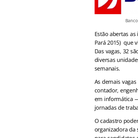
Banco
Estão abertas as 
Pará 2015) que v
Das vagas, 32 sã
diversas unidades
semanais.
As demais vagas e
contador, engenh
em informática —
jornadas de trab
O cadastro poder
organizadora da s
para candidatos 