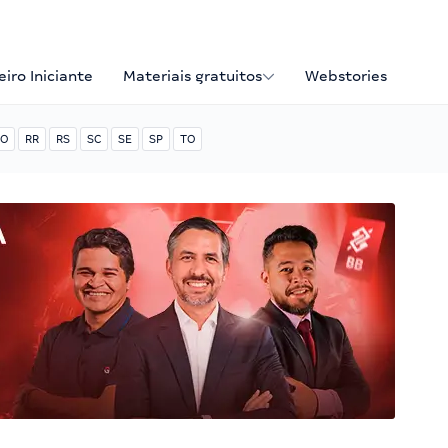
iro Iniciante
Materiais gratuitos
Webstories
O
RR
RS
SC
SE
SP
TO