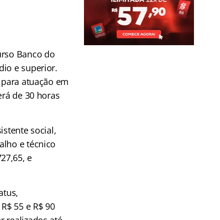
urso Banco do
io e superior.
, para atuação em
erá de 30 horas
stente social,
alho e técnico
27,65, e
atus,
 R$ 55 e R$ 90
r realizados até