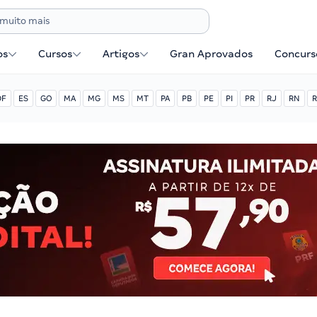
os
Cursos
Artigos
Gran Aprovados
Concurse
DF
ES
GO
MA
MG
MS
MT
PA
PB
PE
PI
PR
RJ
RN
R