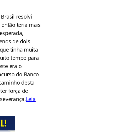
Brasil resolvi
 então teria mais
sesperada,
enos de dois
que tinha muita
muito tempo para
ste era o
ncurso do Banco
O caminho desta
 ter força de
rseverança.
Leia