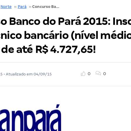
Norte
››
Pará
››
Concurso Banco do Pará 2015: Inscrições para técnico bancário (nível médio)! Salários de até R$ 4.727,65!
o Banco do Pará 2015: Ins
nico bancário (nível médio
 de até R$ 4.727,65!
0
0
15
• Atualizado em
04/09/15