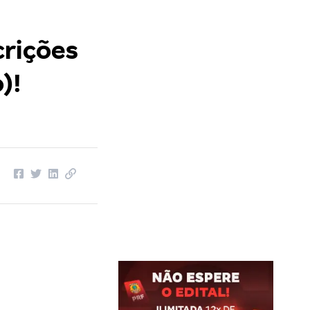
crições
)!