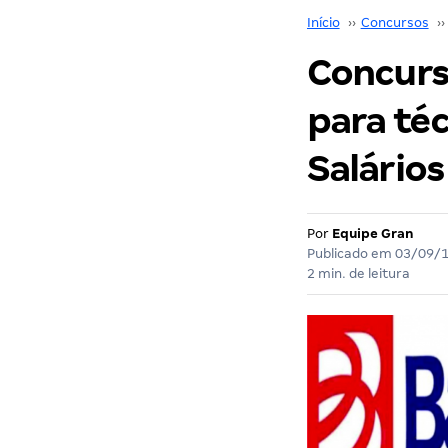
Início
››
Concursos
››
Concurs
para téc
Salários
Por
Equipe Gran
Publicado em
03/09/
2 min. de leitura