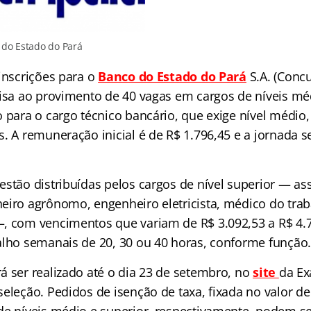
 do Estado do Pará
inscrições para o
Banco do Estado do Pará
S.A. (Conc
isa ao provimento de 40 vagas em cargos de níveis méd
o para o cargo técnico bancário, que exige nível médio
. A remuneração inicial é de R$ 1.796,45 e a jornada s
stão distribuídas pelos cargos de nível superior — assi
eiro agrônomo, engenheiro eletricista, médico do trab
, com vencimentos que variam de R$ 3.092,53 a R$ 4.7
alho semanais de 20, 30 ou 40 horas, conforme função.
á ser realizado até o dia 23 de setembro, no
site
da Ex
eleção. Pedidos de isenção de taxa, fixada no valor de
de níveis médio e superior, respectivamente, podem se