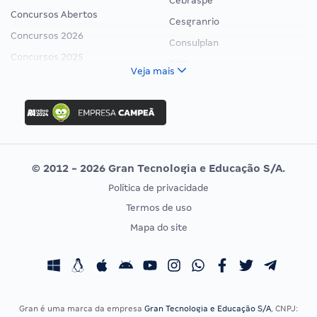
Cebraspe
Concursos Abertos
Cesgranrio
Concursos 2026
Consulplan
Concursos 2025
FCC
Veja mais
Concurso Nacional Unificado
FGV
Concurso Ibama
Idecan
Concurso MPU
Selecon
Editais publicados
Uniase
© 2012 - 2026 Gran Tecnologia e Educação S/A.
Vunesp
Política de privacidade
CONCURSOS POR PROFISSÃO
EXAME DE ORDEM
Termos de uso
Concursos Administrativos
OAB
Mapa do site
Concursos Educação
Prova OAB
Concursos Fiscais
Calendário OAB
Concursos Jurídicos
Questões OAB
Concursos Militares
Recursos OAB
Gran é uma marca da empresa
Gran Tecnologia e Educação S/A
, CNPJ: