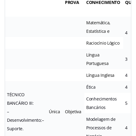
PROVA
CONHECIMENTO
QUES
Matemática,
Estatística e
4
Raciocínio Lógico
Língua
3
Portuguesa
Língua Inglesa
4
Ética
4
TÉCNICO
Conhecimentos
BANCÁRIO
III:
5
Bancários
–
Única
Objetiva
Modelagem de
Desenvolvimento;
–
Processos
de
4
Suporte.