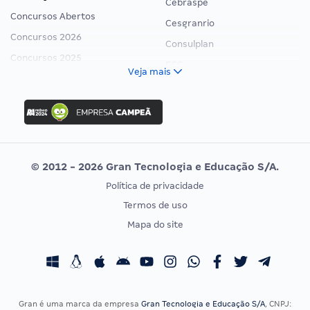
Cebraspe
Concursos Abertos
Cesgranrio
Concursos 2026
Consulplan
Concursos 2025
FCC
Veja mais
Concurso Nacional Unificado
FGV
Concurso Ibama
Idecan
Concurso MPU
Selecon
Editais publicados
Uniase
© 2012 - 2026 Gran Tecnologia e Educação S/A.
Vunesp
Política de privacidade
CONCURSOS POR PROFISSÃO
EXAME DE ORDEM
Termos de uso
Concursos Administrativos
OAB
Mapa do site
Concursos Educação
Prova OAB
Concursos Fiscais
Calendário OAB
Concursos Jurídicos
Questões OAB
Concursos Militares
Recursos OAB
Gran é uma marca da empresa
Gran Tecnologia e Educação S/A
, CNPJ: