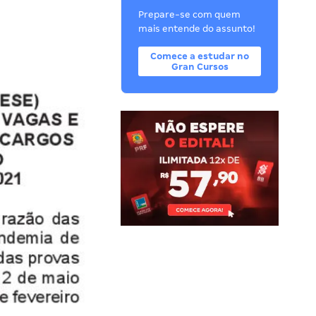
Prepare-se com quem
mais entende do assunto!
Comece a estudar no
Gran Cursos