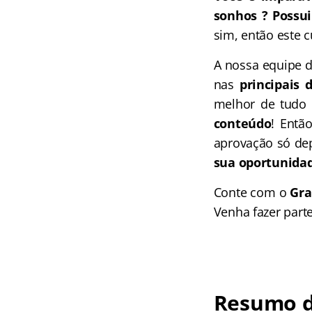
sonhos ? Possui
sim, então este c
A nossa equipe 
nas
principais 
melhor de tudo
conteúdo
! Entã
aprovação só dep
sua oportunidad
Conte com o
Gra
Venha fazer part
Resumo d