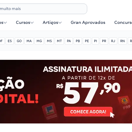
os
Cursos
Artigos
Gran Aprovados
Concurse
DF
ES
GO
MA
MG
MS
MT
PA
PB
PE
PI
PR
RJ
RN
R