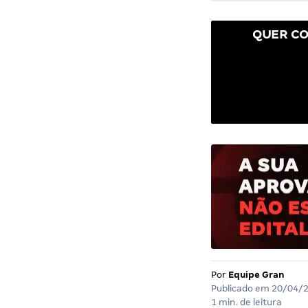
QUER CO
Por
Equipe Gran
Publicado em
20/04/
1 min. de leitura