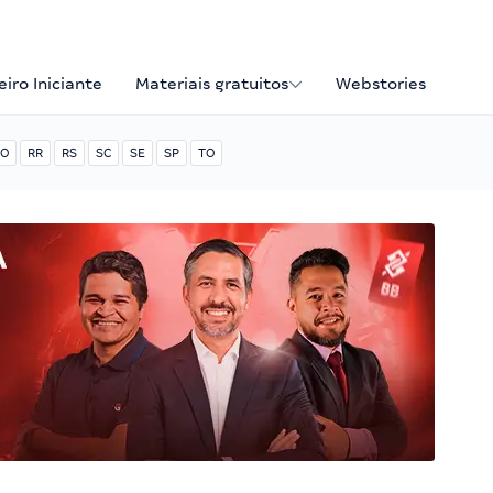
iro Iniciante
Materiais gratuitos
Webstories
O
RR
RS
SC
SE
SP
TO