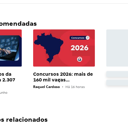
ecomendadas
os da
Concursos 2026: mais de
 2.307
160 mil vagas…
Raquel Cardoso
•
Há 16 horas
unho
 relacionados