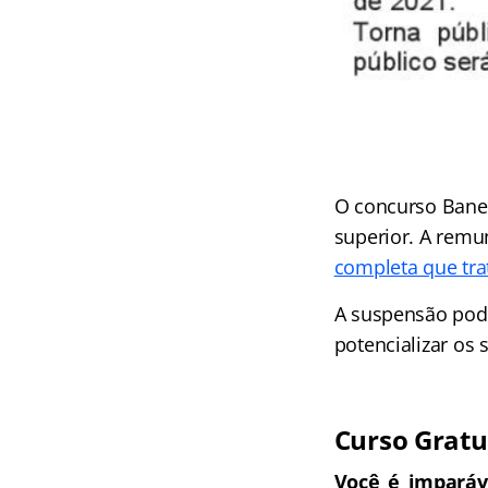
O concurso Banes
superior. A remu
completa que tra
A suspensão pode
potencializar os 
Curso Gratu
Você é imparáve