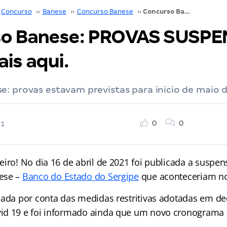
Concurso
››
Banese
››
Concurso Banese
››
Concurso Banese: PROVAS SUSPENSAS! Saiba mais aqui.
o Banese: PROVAS SUSPE
is aqui.
: provas estavam previstas para inicio de maio d
0
0
21
eiro! No dia 16 de abril de 2021 foi publicada a suspe
ese –
Banco do Estado do Sergipe
que aconteceriam no
mada por conta das medidas restritivas adotadas em de
id 19 e foi informado ainda que um novo cronograma 