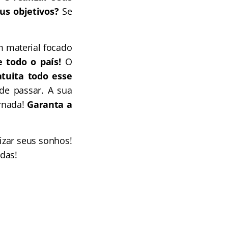
us objetivos?
Se
 material focado
e todo o país!
O
tuita todo esse
de passar. A sua
ornada!
Garanta a
izar seus sonhos!
das!