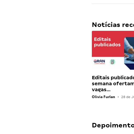
Notícias r
Editais publicad
semana ofertam
vagas…
Olivia Furlan
•
28 de J
Depoimentos