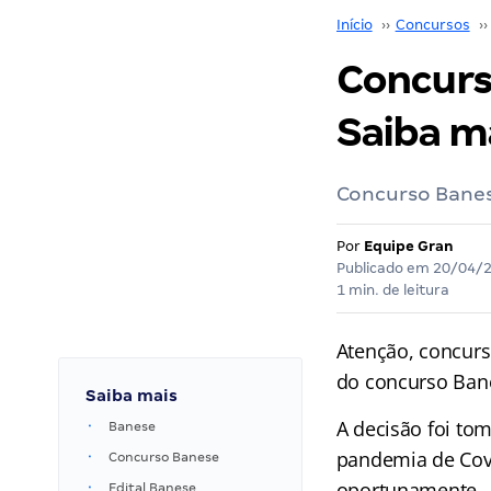
Início
››
Concursos
››
Concurs
Saiba ma
Concurso Banese
Por
Equipe Gran
Publicado em
20/04/
1 min. de leitura
Atenção, concurs
do concurso Ban
Saiba mais
A decisão foi to
Banese
pandemia de Cov
Concurso Banese
oportunamente.
Edital Banese