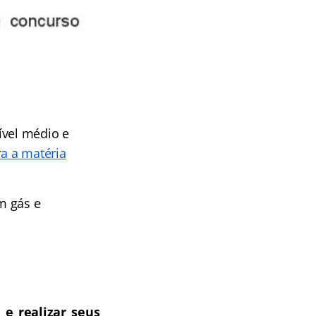
ível médio e
ra a matéria
m gás e
 e realizar seus