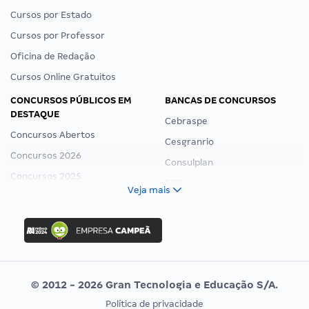
Cursos por Estado
Cursos por Professor
Oficina de Redação
Cursos Online Gratuitos
CONCURSOS PÚBLICOS EM
BANCAS DE CONCURSOS
DESTAQUE
Cebraspe
Concursos Abertos
Cesgranrio
Concursos 2026
Consulplan
Concursos 2025
FCC
Veja mais
Concurso Nacional Unificado
FGV
Concurso Ibama
Idecan
Concurso MPU
Selecon
Editais publicados
Uniase
© 2012 - 2026 Gran Tecnologia e Educação S/A.
Vunesp
Política de privacidade