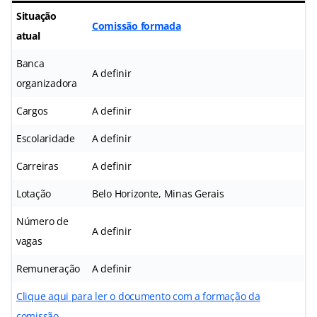
Situação
Comissão formada
atual
Banca
A definir
organizadora
Cargos
A definir
Escolaridade
A definir
Carreiras
A definir
Lotação
Belo Horizonte, Minas Gerais
Número de
A definir
vagas
Remuneração
A definir
Clique aqui para ler o documento com a formação da
comissão