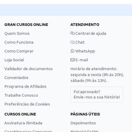
GRAN CURSOS ONLINE
ATENDIMENTO
Quem Somos
Central de ajuda
Como Funciona
Chat
Como Comprar
WhatsApp
Loja Social
E-mail
Validador de documentos
Horário de atendimento:
segunda a sexta (8h às 20h),
Conveniados
sábado (9h às 13h).
Programa de Afiliados
Foi aprovado?
Trabalhe Conosco
Envie-nos a sua história!
Preferências de Cookies
CURSOS ONLINE
PÁGINAS ÚTEIS
Assinatura Ilimitada
Depoimentos
Coaching para Concursos
Material Grátis