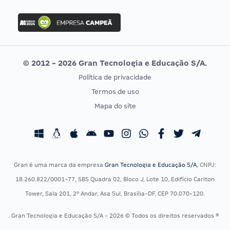
FGV
Concurso Ibama
Idecan
Concurso MPU
Selecon
Editais publicados
Uniase
© 2012 - 2026 Gran Tecnologia e Educação S/A.
Vunesp
Política de privacidade
CONCURSOS POR PROFISSÃO
EXAME DE ORDEM
Termos de uso
Concursos Administrativos
OAB
Mapa do site
Concursos Educação
Prova OAB
Concursos Fiscais
Calendário OAB
Concursos Jurídicos
Questões OAB
Concursos Militares
Recursos OAB
Gran é uma marca da empresa
Gran Tecnologia e Educação S/A
, CNPJ:
Concursos Policiais
Exame de Ordem
18.260.822/0001-77, SBS Quadra 02, Bloco J, Lote 10, Edifício Carlton
Concursos Saúde
Tower, Sala 201, 2º Andar, Asa Sul, Brasília-DF, CEP 70.070-120.
Concursos Tribunais
Gran Tecnologia e Educação S/A - 2026 © Todos os direitos reservados ®
Residência Multiprofissional