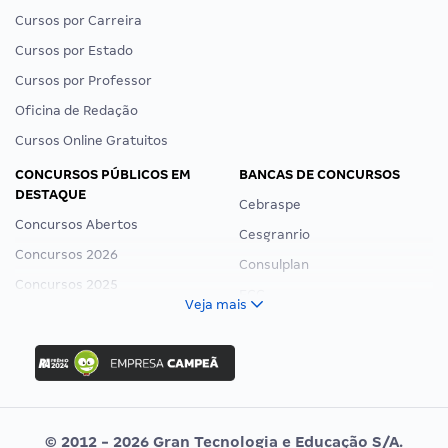
Cursos por Carreira
Cursos por Estado
Cursos por Professor
Oficina de Redação
Cursos Online Gratuitos
CONCURSOS PÚBLICOS EM
BANCAS DE CONCURSOS
DESTAQUE
Cebraspe
Concursos Abertos
Cesgranrio
Concursos 2026
Consulplan
Concursos 2025
FCC
Veja mais
Concurso Nacional Unificado
FGV
Concurso Ibama
Idecan
Concurso MPU
Selecon
Editais publicados
Uniase
© 2012 - 2026 Gran Tecnologia e Educação S/A.
Vunesp