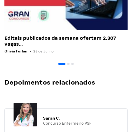
Editais publicados da semana ofertam 2.307
vagas…
Olivia Furlan
•
28 de Junho
Depoimentos relacionados
Sarah C.
Concurso Enfermeiro PSF