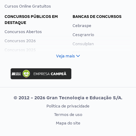
Cursos Online Gratuitos
CONCURSOS PÚBLICOS EM
BANCAS DE CONCURSOS
DESTAQUE
Cebraspe
Concursos Abertos
Cesgranrio
Concursos 2026
Consulplan
Concursos 2025
FCC
Veja mais
Concurso Nacional Unificado
FGV
Concurso Ibama
Idecan
Concurso MPU
Selecon
Editais publicados
Uniase
© 2012 - 2026 Gran Tecnologia e Educação S/A.
Vunesp
Política de privacidade
CONCURSOS POR PROFISSÃO
EXAME DE ORDEM
Termos de uso
Concursos Administrativos
OAB
Mapa do site
Concursos Educação
Prova OAB