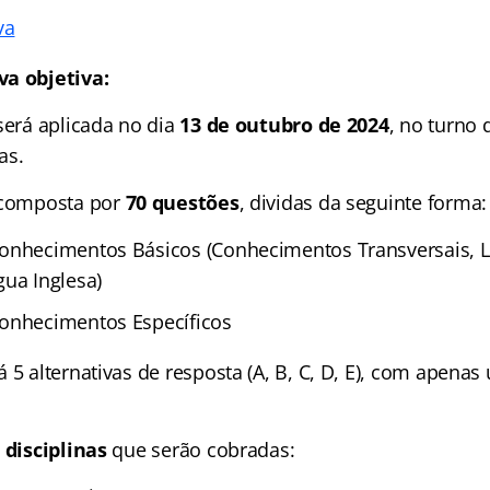
va
va objetiva:
será aplicada no dia
13 de outubro de 2024
, no turno
as.
 composta por
70 questões
, dividas da seguinte forma:
onhecimentos Básicos (Conhecimentos Transversais, 
gua Inglesa)
onhecimentos Específicos
 5 alternativas de resposta (A, B, C, D, E), com apenas
s
disciplinas
que serão cobradas: