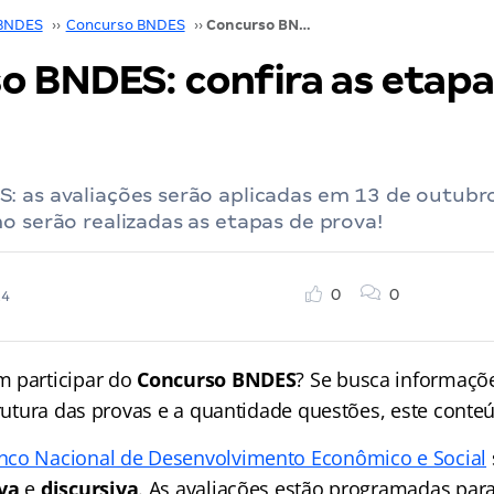
BNDES
››
Concurso BNDES
››
Concurso BNDES: confira as etapas de provas!
o BNDES: confira as etapa
: as avaliações serão aplicadas em 13 de outubro
o serão realizadas as etapas de prova!
0
0
24
m participar do
Concurso BNDES
? Se busca informaçõ
trutura das provas e a quantidade questões, este conte
nco Nacional de Desenvolvimento Econômico e Social
va
e
discursiva
. As avaliações estão programadas para