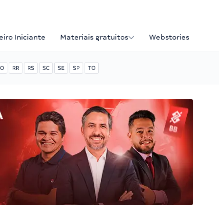
iro Iniciante
Materiais gratuitos
Webstories
O
RR
RS
SC
SE
SP
TO