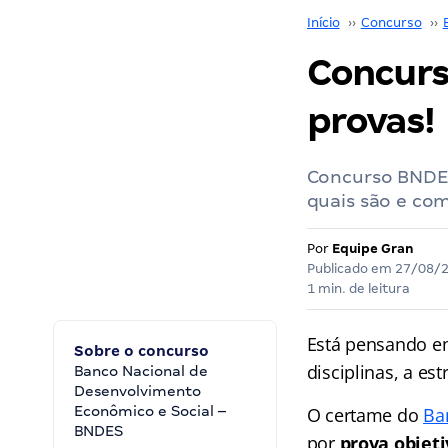
Início
››
Concurso
››
Concurs
provas!
Concurso BNDES
quais são e com
Por
Equipe Gran
Publicado em
27/08/
1 min. de leitura
Está pensando e
Sobre o concurso
disciplinas, a es
Banco Nacional de
Desenvolvimento
Econômico e Social –
O certame do
Ba
BNDES
por
prova objeti