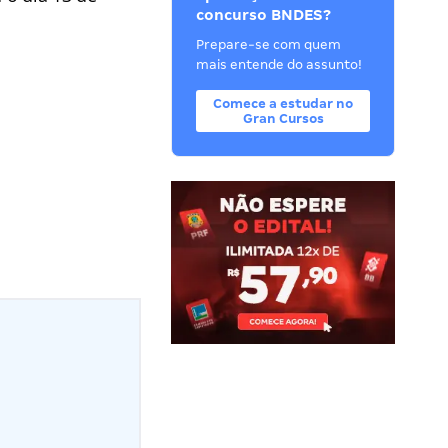
concurso BNDES?
Prepare-se com quem
mais entende do assunto!
Comece a estudar no
Gran Cursos