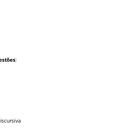
estões
:
iscursiva