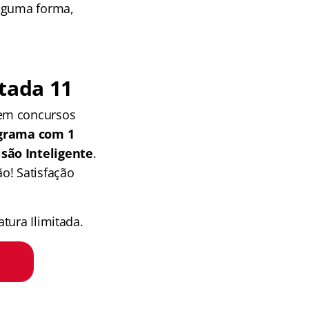
alguma forma,
tada 11
 em concursos
grama com 1
isão Inteligente
.
o! Satisfação
tura Ilimitada.