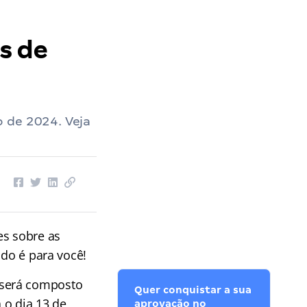
s de
 de 2024. Veja
es sobre as
údo é para você!
será composto
Quer conquistar a sua
 o dia 13 de
aprovação no