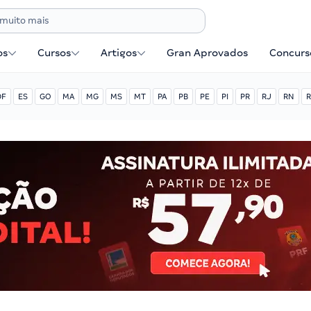
os
Cursos
Artigos
Gran Aprovados
Concurse
DF
ES
GO
MA
MG
MS
MT
PA
PB
PE
PI
PR
RJ
RN
R