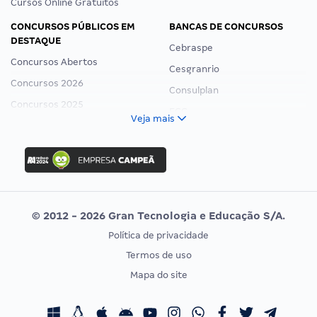
Cursos Online Gratuitos
CONCURSOS PÚBLICOS EM
BANCAS DE CONCURSOS
DESTAQUE
Cebraspe
Concursos Abertos
Cesgranrio
Concursos 2026
Consulplan
Concursos 2025
FCC
Veja mais
Concurso Nacional Unificado
FGV
Concurso Ibama
Idecan
Concurso MPU
Selecon
Editais publicados
Uniase
© 2012 - 2026 Gran Tecnologia e Educação S/A.
Vunesp
Política de privacidade
CONCURSOS POR PROFISSÃO
EXAME DE ORDEM
Termos de uso
Concursos Administrativos
OAB
Mapa do site
Concursos Educação
Prova OAB
Concursos Fiscais
Calendário OAB