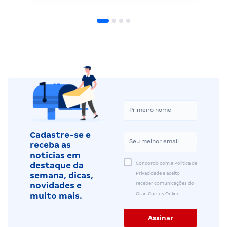
Cadastre-se e
receba as
notícias em
Concordo com a Política de
destaque da
Privacidade e aceito
semana, dicas,
receber comunicações do
novidades e
Gran Cursos Online.
muito mais.