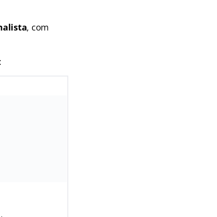
nalista
, com
: