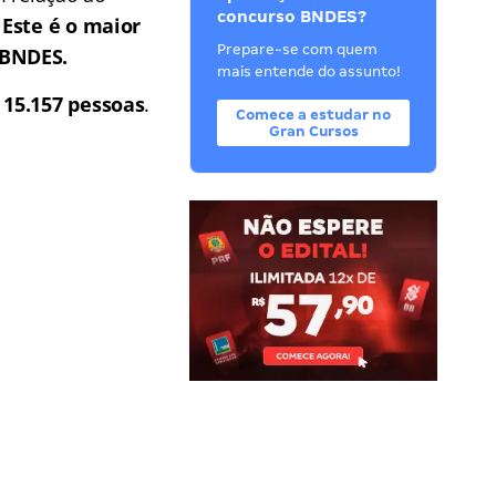
concurso BNDES?
.
Este é o maior
Prepare-se com quem
 BNDES.
mais entende do assunto!
 15.157 pessoas
.
Comece a estudar no
Gran Cursos