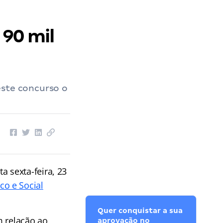
 90 mil
este concurso o
a sexta-feira, 23
o e Social
Quer conquistar a sua
 relação ao
aprovação no