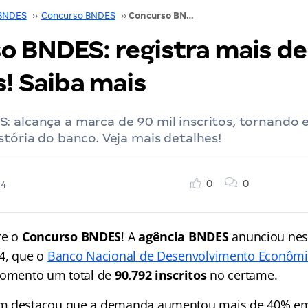
BNDES
››
Concurso BNDES
››
Concurso BNDES: registra mais de 90 mil inscritos! Saiba mais
o BNDES: registra mais de
s! Saiba mais
 alcança a marca de 90 mil inscritos, tornando 
stória do banco. Veja mais detalhes!
0
0
24
re o
Concurso BNDES
! A
agência BNDES
anunciou nest
4, que o
Banco Nacional de Desenvolvimento Econômic
momento um total de
90.792 inscritos
no certame.
m destacou que a demanda aumentou mais de 40% em