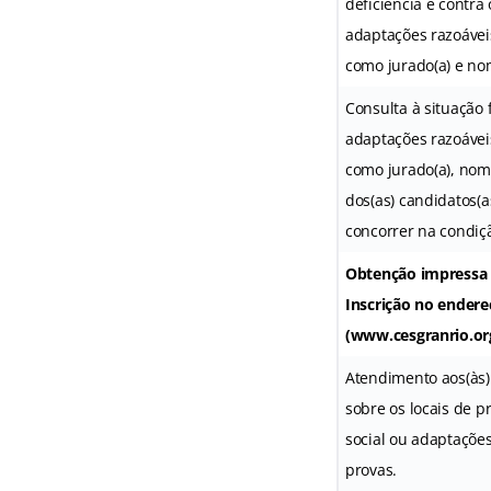
deficiência e contra
adaptações razoáveis
como jurado(a) e nom
Consulta à situação f
adaptações razoáveis
como jurado(a), nome
dos(as) candidatos(a
concorrer na condiç
Obtenção impressa 
Inscrição no endere
(www.cesgranrio.org
Atendimento aos(às)
sobre os locais de p
social ou adaptações
provas.