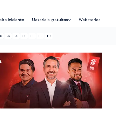
iro Iniciante
Materiais gratuitos
Webstories
O
RR
RS
SC
SE
SP
TO