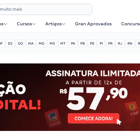
os
Cursos
Artigos
Gran Aprovados
Concurse
DF
ES
GO
MA
MG
MS
MT
PA
PB
PE
PI
PR
RJ
RN
R