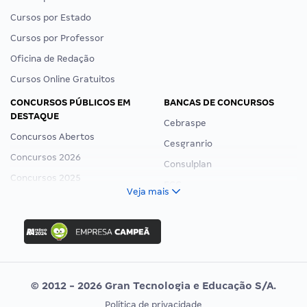
Cursos por Estado
Cursos por Professor
Oficina de Redação
Cursos Online Gratuitos
CONCURSOS PÚBLICOS EM
BANCAS DE CONCURSOS
DESTAQUE
Cebraspe
Concursos Abertos
Cesgranrio
Concursos 2026
Consulplan
Concursos 2025
FCC
Veja mais
Concurso Nacional Unificado
FGV
Concurso Ibama
Idecan
Concurso MPU
Selecon
Editais publicados
Uniase
© 2012 - 2026 Gran Tecnologia e Educação S/A.
Vunesp
Política de privacidade