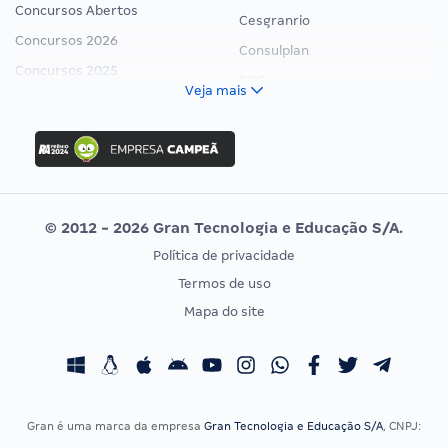
Concursos Abertos
Cesgranrio
Concursos 2026
Consulplan
Concursos 2025
FCC
Veja mais
Concurso Nacional Unificado
FGV
Concurso Ibama
Idecan
Concurso MPU
Selecon
Editais publicados
Uniase
© 2012 - 2026 Gran Tecnologia e Educação S/A.
Vunesp
Política de privacidade
CONCURSOS POR PROFISSÃO
EXAME DE ORDEM
Termos de uso
Concursos Administrativos
OAB
Mapa do site
Concursos Educação
Prova OAB
Concursos Fiscais
Calendário OAB
Concursos Jurídicos
Questões OAB
Concursos Militares
Recursos OAB
Gran é uma marca da empresa
Gran Tecnologia e Educação S/A
, CNPJ:
Concursos Policiais
Exame de Ordem