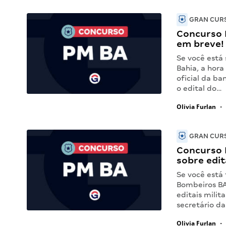
GRAN CURS
Concurso 
em breve!
Se você está
Bahia, a hora
oficial da ba
o edital do…
Olivia Furlan
•
GRAN CURS
Concurso 
sobre edit
Se você está
Bombeiros BA
editais milit
secretário d
Olivia Furlan
•