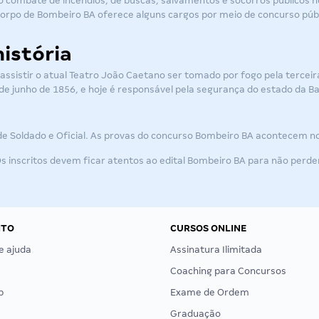
o combate de incêndios, de buscas, salvamentos e socorros públicos no 
orpo de Bombeiro BA oferece alguns cargos por meio de concurso públ
istória
o assistir o atual Teatro João Caetano ser tomado por fogo pela tercei
 de junho de 1856, e hoje é responsável pela segurança do estado da Ba
e Soldado e Oficial. As provas do
concurso Bombeiro BA
acontecem nos
Os inscritos devem ficar atentos ao
edital Bombeiro BA
para não perde
NTO
CURSOS ONLINE
e ajuda
Assinatura Ilimitada
Coaching para Concursos
p
Exame de Ordem
Graduação