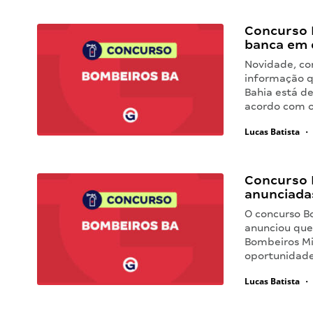
Concurso 
banca em 
Novidade, con
informação q
Bahia está de
acordo com o
Lucas Batista
•
Concurso 
anunciadas
O concurso B
anunciou que 
Bombeiros Mi
oportunidade
Lucas Batista
•