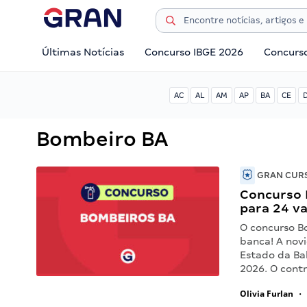
Últimas Notícias
Concurso IBGE 2026
Concurs
AC
AL
AM
AP
BA
CE
Bombeiro BA
GRAN CURS
Concurso 
para 24 v
O concurso B
banca! A nov
Estado da Bah
2026. O cont
Olivia Furlan
•