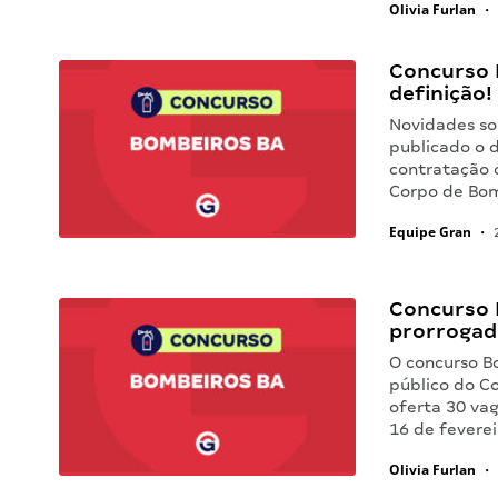
Olivia Furlan
•
Concurso 
definição!
Novidades so
publicado o 
contratação 
Corpo de Bom
Equipe Gran
•
2
Concurso B
prorrogad
O concurso B
público do C
oferta 30 va
16 de fevere
Olivia Furlan
•