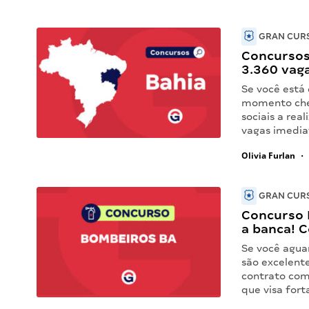
GRAN CURS
Concursos
3.360 vaga
Se você está
momento cheg
sociais a re
vagas imediat
Olivia Furlan
•
GRAN CURS
Concurso 
a banca! C
Se você agua
são excelent
contrato com
que visa for