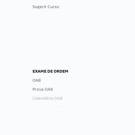
Sugerir Curso
EXAME DE ORDEM
OAB
Prova OAB
Calendário OAB
Questões OAB
Recursos OAB
Exame de Ordem