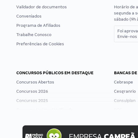
Validador de documentos
Horário de 
segunda a s
Conveniados
sábado (9h 
Programa de Afiliados
Foi aprov
Trabalhe Conosco
Envie-nos 
Preferências de Cookies
CONCURSOS PÚBLICOS EM DESTAQUE
BANCAS DE
Concursos Abertos
Cebraspe
Concursos 2026
Cesgranrio
Concursos 2025
Consulplan
Concurso Nacional Unificado
FCC
Concurso Ibama
FGV
Concurso MPU
Idecan
Editais publicados
Selecon