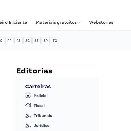
iro Iniciante
Materiais gratuitos
Webstories
O
RR
RS
SC
SE
SP
TO
Editorias
Carreiras
Policial
Fiscal
Tribunais
Jurídico