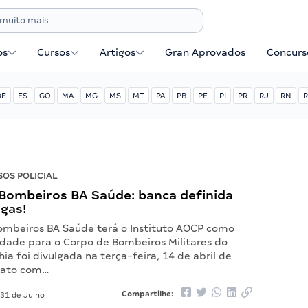
os
Cursos
Artigos
Gran Aprovados
Concurse
DF
ES
GO
MA
MG
MS
MT
PA
PB
PE
PI
PR
RJ
RN
R
OS POLICIAL
Bombeiros BA Saúde: banca definida
agas!
ombeiros BA Saúde terá o Instituto AOCP como
idade para o Corpo de Bombeiros Militares do
ia foi divulgada na terça-feira, 14 de abril de
rato com…
Compartilhe:
31 de Julho