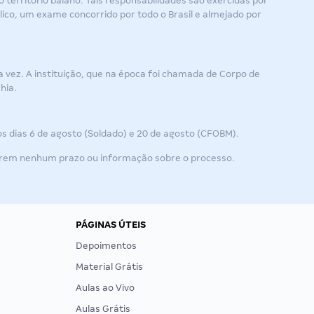
território baiano. Tais responsabilidades são exercidas por
ico, um exame concorrido por todo o Brasil e almejado por
ra vez. A instituição, que na época foi chamada de Corpo de
hia.
 dias 6 de agosto (Soldado) e 20 de agosto (CFOBM).
rem nenhum prazo ou informação sobre o processo.
PÁGINAS ÚTEIS
Depoimentos
Material Grátis
Aulas ao Vivo
Aulas Grátis