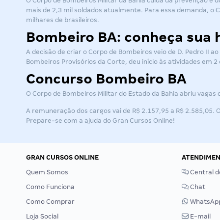
O Corpo de Bombeiros Militar da Bahia cuida da prevenção e d
mais de 2,3 mil soldados atualmente. Para essa demanda, o C
milhares de brasileiros.
Bombeiro BA: conheça sua h
A decisão de criar o Corpo de Bombeiros veio de D. Pedro II a
Bombeiros Provisórios da Corte, deu início às atividades em 2
Concurso Bombeiro BA
O Corpo de Bombeiros Militar do Estado da Bahia abriu vagas d
A remuneração dos cargos vai de R$ 2.157,95 a R$ 2.585,05. 
Prepare-se com a ajuda do Gran Cursos Online!
GRAN CURSOS ONLINE
ATENDIME
Quem Somos
Central d
Como Funciona
Chat
Como Comprar
WhatsAp
Loja Social
E-mail