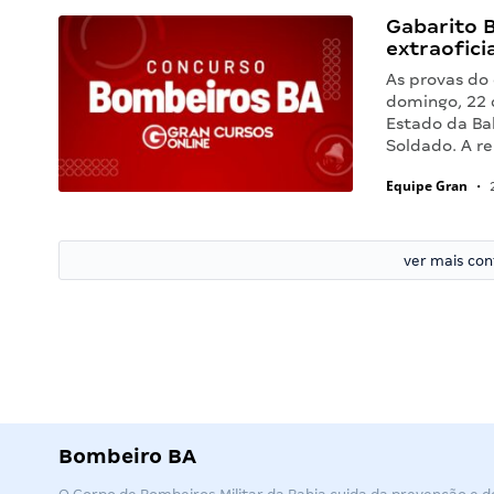
Gabarito B
extraoficia
As provas do
domingo, 22 d
Estado da Ba
Soldado. A r
Equipe Gran
•
2
ver mais co
Bombeiro BA