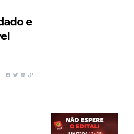
dado e
el