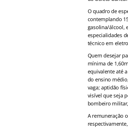
O quadro de espe
contemplando 15
gasolina/álcool, 
especialidades d
técnico em eletr
Quem desejar part
mínima de 1,60m;
equivalente até a
do ensino médio,
vaga; aptidão fí
visível que seja 
bombeiro militar,
A remuneração of
respectivamente, 