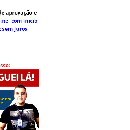
de aprovação e
line com início
x sem juros
sso: