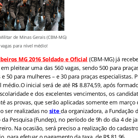
Militar de Minas Gerais (CBM-MG)
 vagas para nível médio!
eiros MG 2016 Soldado e Oficial
(CBM-MG) já recebe
 em pleitear uma das 560 vagas, sendo 500 para praça
 50 para mulheres – e 30 para praças especialistas. Pa
el médio.O inicial será de até R$ 8.874,59, após formad
 escolaridade e dos excelentes vencimentos, os candid
é as provas, que serão aplicadas somente em março d
ão ser realizadas no
site
da organizadora, a Fundação 
da Pesquisa (Fundep), no período de 9h do dia 4 de ja
reiro. Na ocasião, será preciso a realização do cadastr
io, para efetuar o pagamento da taxa, de R$ 81,96.