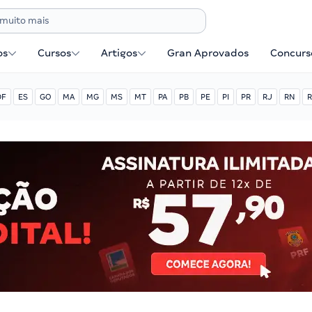
os
Cursos
Artigos
Gran Aprovados
Concurse
DF
ES
GO
MA
MG
MS
MT
PA
PB
PE
PI
PR
RJ
RN
R