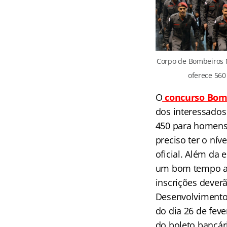
Corpo de Bombeiros 
oferece 560
O
concurso Bomb
dos interessados
450 para homens e
preciso ter o nív
oficial. Além da
um bom tempo at
inscrições dever
Desenvolvimento 
do dia 26 de feve
do boleto bancár