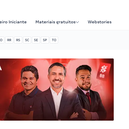
iro Iniciante
Materiais gratuitos
Webstories
O
RR
RS
SC
SE
SP
TO