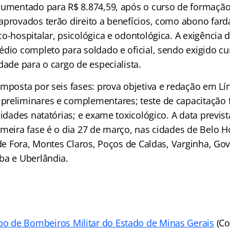
aumentado para R$ 8.874,59, após o curso de formaçã
aprovados terão direito a benefícios, como abono far
o-hospitalar, psicológica e odontológica. A exigência 
édio completo para soldado e oficial, sendo exigido cu
dade para o cargo de especialista.
omposta por seis fases: prova objetiva e redação em L
reliminares e complementares; teste de capacitação fí
lidades natatórias; e exame toxicológico. A data previs
meira fase é o dia 27 de março, nas cidades de Belo H
 de Fora, Montes Claros, Poços de Caldas, Varginha, Go
ba e Uberlândia.
po de Bombeiros Militar do Estado de Minas Gerais
(Co