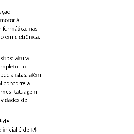
ação,
 motor à
informática, nas
o em eletrônica,
itos: altura
ompleto ou
pecialistas, além
l concorre a
ormes, tatuagem
tividades de
é de,
 inicial é de R$