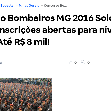
Sudeste
››
Minas Gerais
››
Concurso Bombeiros MG 2016 Soldado e Oficial: Inscrições abertas para nível médio! Até R$ 8 mil!
o Bombeiros MG 2016 Sol
 Inscrições abertas para nív
té R$ 8 mil!
0
0
16