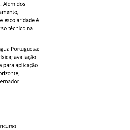
o. Além dos
damento,
de escolaridade é
rso técnico na
íngua Portuguesa;
sica; avaliação
ta para aplicação
orizonte,
vernador
ncurso