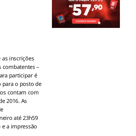
 as inscrições
s combatentes –
ra participar é
o para o posto de
atos contam com
e 2016. As
de
neiro até 23h59
o e a impressão