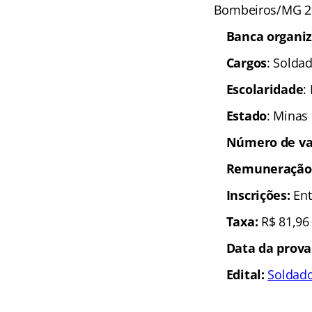
Bombeiros/MG 20
Banca organi
Cargos
: Soldad
Escolaridade
:
Estado
: Minas
Número de va
Remuneração
In
scrições:
Ent
Taxa:
R$ 81,96
Data da prova
Edital:
Soldado