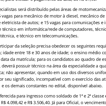
cialistas será distribuído pelas áreas de motomecaniz
 vagas para mecânico de motor à diesel, mecânico de
e eletricista de autos; e 15 vagas para comunicações e 
e técnico em informática/rede de computadores, técnic
otécnica, e técnico em telecomunicações.
icipar da seleção precisa obedecer os seguintes requis
 idade entre 18 e 30 anos de idade; o ensino médio c
 data da matrícula; para os candidatos ao quadro de es
 deverá possuir técnico na área da especialidade a qua
sica; não apresentar, quando em uso dos diversos unif
por seu significado, incompatível com o exercício das a
 e os demais constantes no edital, disponível abaixo.
erecida para ingresso como soldado de 1ª e 2ª classe 
R$ 4.098,42 e R$ 3.506,40. Já para Oficial, o vencimento