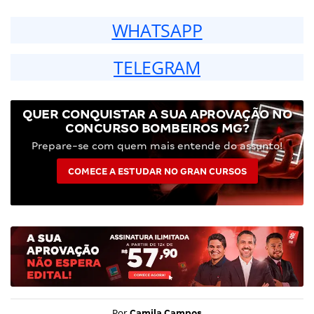
WHATSAPP
TELEGRAM
QUER CONQUISTAR A SUA APROVAÇÃO NO
CONCURSO BOMBEIROS MG?
Prepare-se com quem mais entende do assunto!
COMECE A ESTUDAR NO GRAN CURSOS
Por
Camila Campos