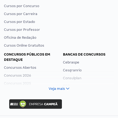
Cursos por Concurso
Cursos por Carreira
Cursos por Estado
Cursos por Professor
Oficina de Redação
Cursos Online Gratuitos
CONCURSOS PÚBLICOS EM
BANCAS DE CONCURSOS
DESTAQUE
Cebraspe
Concursos Abertos
Cesgranrio
Concursos 2026
Consulplan
Concursos 2025
FCC
Veja mais
Concurso Nacional Unificado
FGV
Concurso Ibama
Idecan
Concurso MPU
Selecon
Editais publicados
Uniase