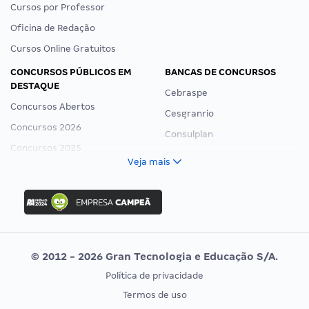
Cursos por Professor
Oficina de Redação
Cursos Online Gratuitos
CONCURSOS PÚBLICOS EM
BANCAS DE CONCURSOS
DESTAQUE
Cebraspe
Concursos Abertos
Cesgranrio
Concursos 2026
Consulplan
Concursos 2025
FCC
Veja mais
Concurso Nacional Unificado
FGV
Concurso Ibama
Idecan
Concurso MPU
Selecon
Editais publicados
Uniase
© 2012 - 2026 Gran Tecnologia e Educação S/A.
Vunesp
Política de privacidade
CONCURSOS POR PROFISSÃO
EXAME DE ORDEM
Termos de uso
Concursos Administrativos
OAB