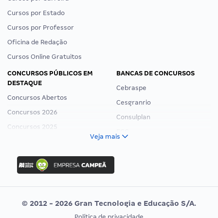
Cursos por Estado
Cursos por Professor
Oficina de Redação
Cursos Online Gratuitos
CONCURSOS PÚBLICOS EM
BANCAS DE CONCURSOS
DESTAQUE
Cebraspe
Concursos Abertos
Cesgranrio
Concursos 2026
Consulplan
Concursos 2025
FCC
Veja mais
Concurso Nacional Unificado
FGV
Concurso Ibama
Idecan
Concurso MPU
Selecon
Editais publicados
Uniase
© 2012 - 2026 Gran Tecnologia e Educação S/A.
Vunesp
Política de privacidade