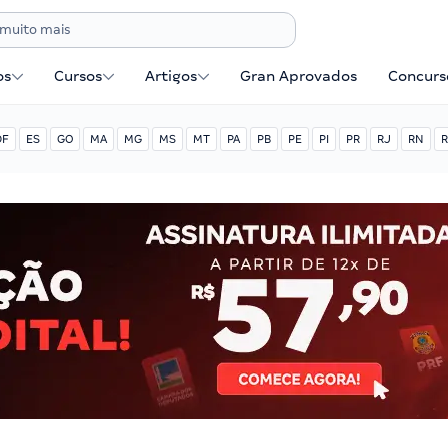
os
Cursos
Artigos
Gran Aprovados
Concurse
DF
ES
GO
MA
MG
MS
MT
PA
PB
PE
PI
PR
RJ
RN
R