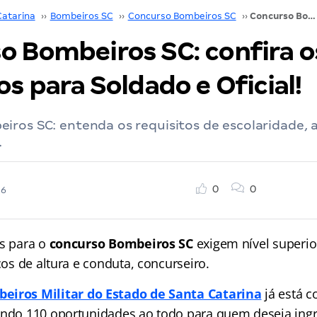
Catarina
››
Bombeiros SC
››
Concurso Bombeiros SC
››
Concurso Bombeiros SC: confira os requisitos para Soldado e Oficial!
o Bombeiros SC: confira o
os para Soldado e Oficial!
ros SC: entenda os requisitos de escolaridade, a
.
0
0
26
s para o
concurso Bombeiros SC
exigem nível superi
icos de altura e conduta, concurseiro.
eiros Militar do Estado de Santa Catarina
já está c
endo 110 oportunidades ao todo para quem deseja in