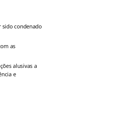
er sido condenado
 com as
ções alusivas a
ência e