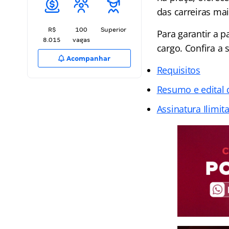
das carreiras ma
R$
100
Superior
Para garantir a p
8.015
vagas
cargo. Confira a
Acompanhar
Requisitos
Resumo e edital
Assinatura Ilimit