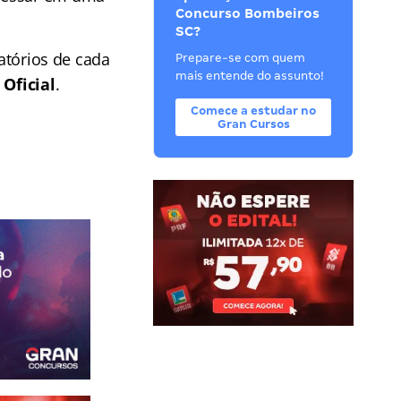
Concurso Bombeiros
SC?
gatórios de cada
Prepare-se com quem
mais entende do assunto!
e
Oficial
.
Comece a estudar no
Gran Cursos