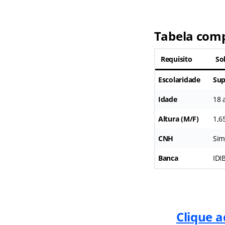
Tabela comp
Requisito
So
Escolaridade
Sup
Idade
18 
Altura (M/F)
1,6
CNH
Si
Banca
IDI
Clique a