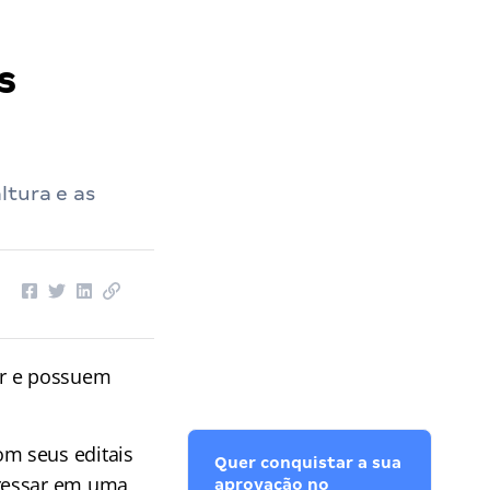
s
ltura e as
or e possuem
om seus editais
Quer conquistar a sua
gressar em uma
aprovação no