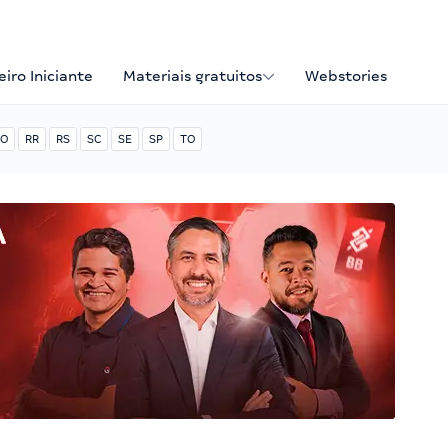
iro Iniciante
Materiais gratuitos
Webstories
O
RR
RS
SC
SE
SP
TO