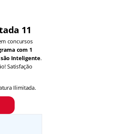
tada 11
 em concursos
grama com 1
isão Inteligente
.
o! Satisfação
tura Ilimitada.