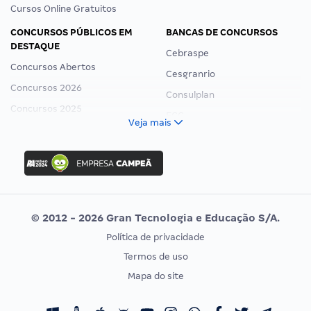
Cursos Online Gratuitos
CONCURSOS PÚBLICOS EM
BANCAS DE CONCURSOS
DESTAQUE
Cebraspe
Concursos Abertos
Cesgranrio
Concursos 2026
Consulplan
Concursos 2025
FCC
Veja mais
Concurso Nacional Unificado
FGV
Concurso Ibama
Idecan
Concurso MPU
Selecon
Editais publicados
Uniase
© 2012 - 2026 Gran Tecnologia e Educação S/A.
Vunesp
Política de privacidade
CONCURSOS POR PROFISSÃO
EXAME DE ORDEM
Termos de uso
Concursos Administrativos
OAB
Mapa do site
Concursos Educação
Prova OAB
Concursos Fiscais
Calendário OAB