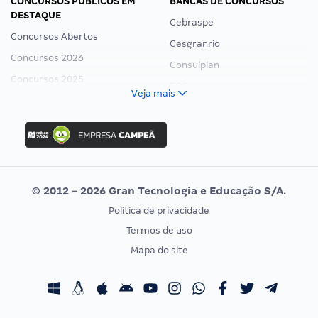
CONCURSOS PÚBLICOS EM
BANCAS DE CONCURSOS
DESTAQUE
Cebraspe
Concursos Abertos
Cesgranrio
Concursos 2026
Consulplan
Concursos 2025
FCC
Veja mais
Concurso Nacional Unificado
FGV
Concurso Ibama
Idecan
Concurso MPU
Selecon
Editais publicados
Uniase
© 2012 - 2026 Gran Tecnologia e Educação S/A.
Vunesp
Política de privacidade
CONCURSOS POR PROFISSÃO
EXAME DE ORDEM
Termos de uso
Concursos Administrativos
OAB
Mapa do site
Concursos Educação
Prova OAB
Concursos Fiscais
Calendário OAB
Concursos Jurídicos
Questões OAB