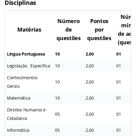
Disciplinas
Núme
Número
Pontos
míni
Matérias
de
por
de ace
questões
questões
(quest
Língua Portuguesa
10
2,00
01
Legislação Específica
10
2,00
01
Conhecimentos
10
2,00
01
Gerais
Matemática
10
2,00
01
Direitos Humanos e
05
2,00
01
Cidadania
Informática
05
2,00
01