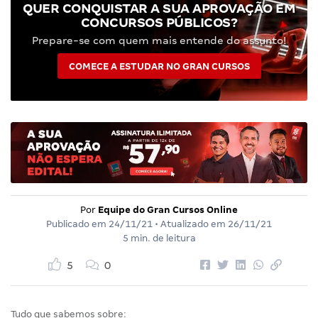
QUER CONQUISTAR A SUA APROVAÇÃO EM
CONCURSOS PÚBLICOS?
Prepare-se com quem mais entende do assunto!
COMECE A ESTUDAR NO GRAN CURSOS
Por
Equipe do Gran Cursos Online
Publicado em
24/11/21
• Atualizado em
26/11/21
5 min. de leitura
5
0
Tudo que sabemos sobre: