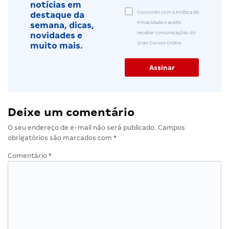
notícias em
Concordo com a Política de
destaque da
Privacidade e aceito
semana, dicas,
receber comunicações do
novidades e
Gran Cursos Online.
muito mais.
Deixe um comentário
O seu endereço de e-mail não será publicado.
Campos
obrigatórios são marcados com
*
Comentário
*