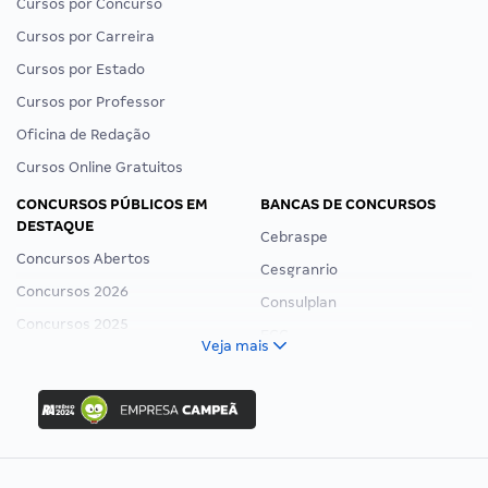
Cursos por Concurso
Cursos por Carreira
Cursos por Estado
Cursos por Professor
Oficina de Redação
Cursos Online Gratuitos
CONCURSOS PÚBLICOS EM
BANCAS DE CONCURSOS
DESTAQUE
Cebraspe
Concursos Abertos
Cesgranrio
Concursos 2026
Consulplan
Concursos 2025
FCC
Veja mais
Concurso Nacional Unificado
FGV
Concurso Ibama
Idecan
Concurso MPU
Selecon
Editais publicados
Uniase