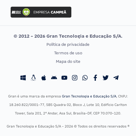
FGV
Concurso Ibama
Idecan
Concurso MPU
Selecon
Editais publicados
Uniase
© 2012 - 2026 Gran Tecnologia e Educação S/A.
Vunesp
Política de privacidade
CONCURSOS POR PROFISSÃO
EXAME DE ORDEM
Termos de uso
Concursos Administrativos
OAB
Mapa do site
Concursos Educação
Prova OAB
Concursos Fiscais
Calendário OAB
Concursos Jurídicos
Questões OAB
Concursos Militares
Recursos OAB
Gran é uma marca da empresa
Gran Tecnologia e Educação S/A
, CNPJ:
Concursos Policiais
Exame de Ordem
18.260.822/0001-77, SBS Quadra 02, Bloco J, Lote 10, Edifício Carlton
Concursos Saúde
Tower, Sala 201, 2º Andar, Asa Sul, Brasília-DF, CEP 70.070-120.
Concursos Tribunais
Gran Tecnologia e Educação S/A - 2026 © Todos os direitos reservados ®
Residência Multiprofissional